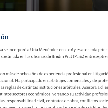
ión
sa se incorporó a Uría Menéndez en 2016 y es asociada princ
destinada en las oficinas de Bredin Prat (París) entre septi
on más de ocho años de experiencia profesional en litigació
acional. Ha participado en arbitrajes comerciales y de prot
las reglas de distintas instituciones arbitrales. Asesora a cli
stintos sectores económicos, versando su actividad profesio
as: responsabilidad civil, contratos de obra, conflictos socie
ompraventa, derecho concursal, reclamación de créditos der