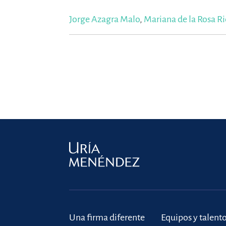
Jorge Azagra Malo
,
Mariana de la Rosa Ri
Una firma diferente
Equipos y talent