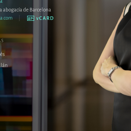
a
 la abogacía de Barcelona
ia.com
vCARD
AS
lés
alán