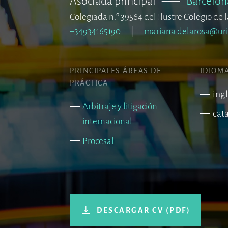
Asociada principal
–––
Barcelon
Colegiada n.º 39564 del Ilustre Colegio de
+34934165190
mariana.delarosa@ur
PRINCIPALES ÁREAS DE
IDIOM
PRÁCTICA
ing
Arbitraje y litigación
cat
internacional
Procesal
DESCARGAR CV (PDF)