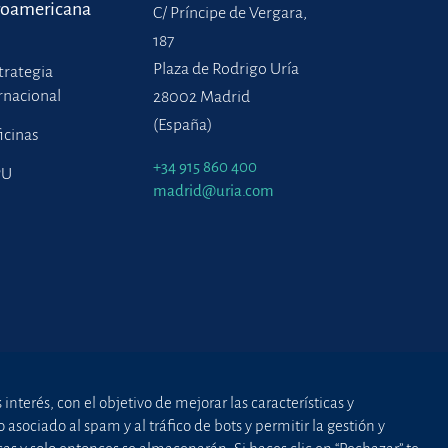
roamericana
C/ Príncipe de Vergara,
187
Plaza de Rodrigo Uría
trategia
rnacional
28002 Madrid
(España)
icinas
+34 915 860 400
PU
madrid@uria.com
nterés, con el objetivo de mejorar las características y
asociado al spam y al tráfico de bots y permitir la gestión y