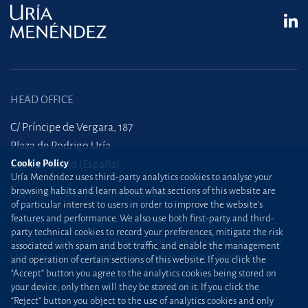
HEAD OFFICE
C/ Príncipe de Vergara, 187
Plaza de Rodrigo Uría
Cookie Policy
28002 Madrid (España)
Uría Menéndez uses third-party analytics cookies to analyse your
browsing habits and learn about what sections of this website are
+34 915 860 400
madrid@uria.com
of particular interest to users in order to improve the website’s
features and performance. We also use both first-party and third-
party technical cookies to record your preferences, mitigate the risk
Uría Menéndez Abogados, S.L.P. | Registro Mercantil de Madrid, Tomo 24490 del
associated with spam and bot traffic, and enable the management
Libro de Inscripciones Folio 42, Sección 8, Hoja M-43976. NIF: B28563963
and operation of certain sections of this website. If you click the
“Accept” button you agree to the analytics cookies being stored on
Site map
Cookie Policy
your device; only then will they be stored on it. If you click the
“Reject” button you object to the use of analytics cookies and only