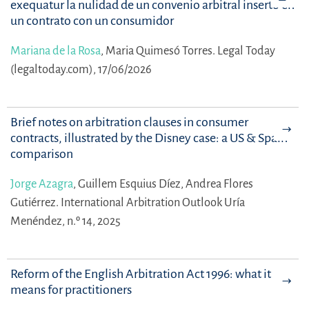
exequatur la nulidad de un convenio arbitral inserto en
un contrato con un consumidor
Mariana de la Rosa
,
Maria Quimesó Torres.
Legal Today
(legaltoday.com), 17/06/2026
Brief notes on arbitration clauses in consumer
contracts, illustrated by the Disney case: a US & Spain
comparison
Jorge Azagra
,
Guillem Esquius Díez,
Andrea Flores
Gutiérrez.
International Arbitration Outlook Uría
Menéndez, n.º 14, 2025
Reform of the English Arbitration Act 1996: what it
means for practitioners