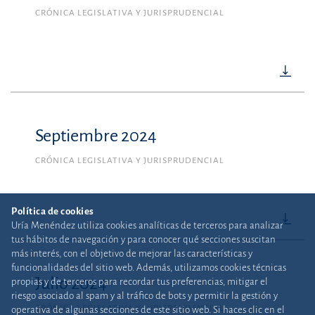
CRÓNICA LEGISLATIVA Y JURISPRUDENCIAL
Septiembre 2024
CRÓNICA LEGISLATIVA Y JURISPRUDENCIAL
Política de cookies
Uría Menéndez utiliza cookies analíticas de terceros para analizar
tus hábitos de navegación y para conocer qué secciones suscitan
más interés, con el objetivo de mejorar las características y
funcionalidades del sitio web. Además, utilizamos cookies técnicas
Julio 2024
propias y de terceros para recordar tus preferencias, mitigar el
riesgo asociado al spam y al tráfico de bots y permitir la gestión y
CRÓNICA LEGISLATIVA Y JURISPRUDENCIAL
operativa de algunas secciones de este sitio web. Si haces clic en el