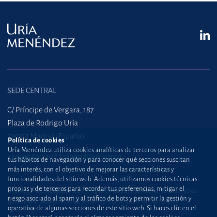
SEDE CENTRAL
C/ Príncipe de Vergara, 187
Plaza de Rodrigo Uría
28002 Madrid (España)
Política de cookies
Uría Menéndez utiliza cookies analíticas de terceros para analizar
+34 915 860 400
madrid@uria.com
tus hábitos de navegación y para conocer qué secciones suscitan
más interés, con el objetivo de mejorar las características y
funcionalidades del sitio web. Además, utilizamos cookies técnicas
propias y de terceros para recordar tus preferencias, mitigar el
Uría Menéndez Abogados, S.L.P. | Registro Mercantil de Madrid, Tomo 24490 del
riesgo asociado al spam y al tráfico de bots y permitir la gestión y
Libro de Inscripciones Folio 42, Sección 8, Hoja M-43976. NIF: B28563963
operativa de algunas secciones de este sitio web. Si haces clic en el