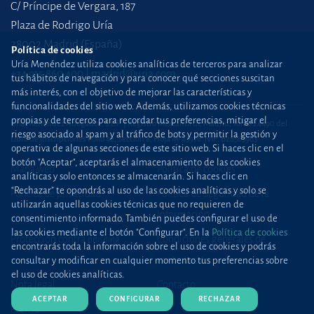
C/ Príncipe de Vergara, 187
Plaza de Rodrigo Uría
28002 Madrid (España)
Política de cookies
Uría Menéndez utiliza cookies analíticas de terceros para analizar
+34 915 860 400
madrid@uria.com
tus hábitos de navegación y para conocer qué secciones suscitan
más interés, con el objetivo de mejorar las características y
funcionalidades del sitio web. Además, utilizamos cookies técnicas
propias y de terceros para recordar tus preferencias, mitigar el
Uría Menéndez Abogados, S.L.P. | Registro Mercantil de Madrid, Tomo 24490 del
riesgo asociado al spam y al tráfico de bots y permitir la gestión y
Libro de Inscripciones Folio 42, Sección 8, Hoja M-43976. NIF: B28563963
operativa de algunas secciones de este sitio web. Si haces clic en el
botón "Aceptar", aceptarás el almacenamiento de las cookies
Mapa web
Política de cookies
analíticas y solo entonces se almacenarán. Si haces clic en
“Rechazar” te opondrás al uso de las cookies analíticas y solo se
Política de privacidad
Política de Seguridad de la
utilizarán aquellas cookies técnicas que no requieren de
Información
consentimiento informado. También puedes configurar el uso de
las cookies mediante el botón "Configurar". En la
Política de cookies
Protección contra
phishing
Condiciones generales de
encontrarás toda la información sobre el uso de cookies y podrás
contratación
consultar y modificar en cualquier momento tus preferencias sobre
el uso de cookies analíticas.
Nota legal
Contacto
ACEPTAR
CONFIGURAR
RECHAZAR
Prensa