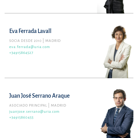
Eva Ferrada Lavall
SOCIA DESDE 2010
MADRID
eva.ferrada@uria.com
+34915864527
Juan José Serrano Araque
ASOCIADO PRINCIPAL
MADRID
juanjose.serrano@uria.com
+34915860455