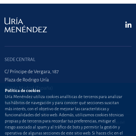
SEDE CENTRAL
C/ Príncipe de Vergara, 187
Plaza de Rodrigo Uría
28002 Madrid (España)
Política de cookies
Uría Menéndez utiliza cookies analíticas de terceros para analizar
+34 915 860 400
madrid@uria.com
tus hábitos de navegación y para conocer qué secciones suscitan
más interés, con el objetivo de mejorar las características y
funcionalidades del sitio web. Además, utilizamos cookies técnicas
propias y de terceros para recordar tus preferencias, mitigar el
Uría Menéndez Abogados, S.L.P. | Registro Mercantil de Madrid, Tomo 24490 del
riesgo asociado al spam y al tráfico de bots y permitir la gestión y
Libro de Inscripciones Folio 42, Sección 8, Hoja M-43976. NIF: B28563963
operativa de algunas secciones de este sitio web. Si haces clic en el