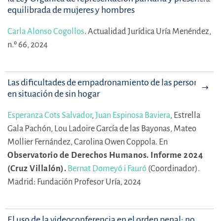
equilibrada de mujeres y hombres
Carla Alonso Cogollos
.
Actualidad Jurídica Uría Menéndez,
n.º 66, 2024
Las dificultades de empadronamiento de las personas
en situación de sin hogar
Esperanza Cots Salvador
,
Juan Espinosa Baviera
,
Estrella
Gala Pachón,
Lou Ladoire García de las Bayonas,
Mateo
Mollier Fernández,
Carolina Owen Coppola.
En
Observatorio de Derechos Humanos. Informe 2024
(Cruz Villalón).
Bernat Domeyó i Fauró
(Coordinador).
Madrid: Fundación Profesor Uría, 2024
El uso de la videoconferencia en el orden penal: no