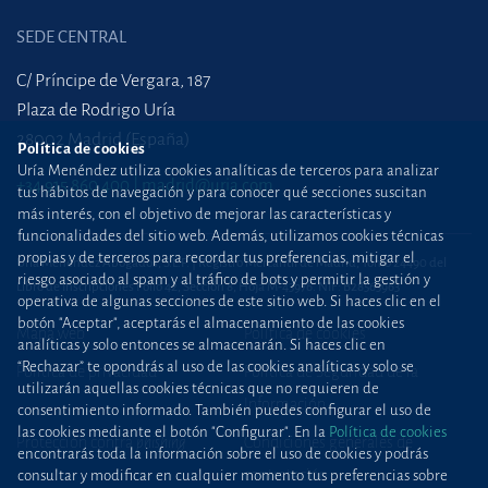
SEDE CENTRAL
C/ Príncipe de Vergara, 187
Plaza de Rodrigo Uría
28002 Madrid (España)
Política de cookies
Uría Menéndez utiliza cookies analíticas de terceros para analizar
+34 915 860 400
madrid@uria.com
tus hábitos de navegación y para conocer qué secciones suscitan
más interés, con el objetivo de mejorar las características y
funcionalidades del sitio web. Además, utilizamos cookies técnicas
propias y de terceros para recordar tus preferencias, mitigar el
Uría Menéndez Abogados, S.L.P. | Registro Mercantil de Madrid, Tomo 24490 del
riesgo asociado al spam y al tráfico de bots y permitir la gestión y
Libro de Inscripciones Folio 42, Sección 8, Hoja M-43976. NIF: B28563963
operativa de algunas secciones de este sitio web. Si haces clic en el
botón "Aceptar", aceptarás el almacenamiento de las cookies
Mapa web
Política de cookies
analíticas y solo entonces se almacenarán. Si haces clic en
“Rechazar” te opondrás al uso de las cookies analíticas y solo se
Política de privacidad
Política de Seguridad de la
utilizarán aquellas cookies técnicas que no requieren de
Información
consentimiento informado. También puedes configurar el uso de
las cookies mediante el botón "Configurar". En la
Política de cookies
Protección contra
phishing
Condiciones generales de
encontrarás toda la información sobre el uso de cookies y podrás
contratación
consultar y modificar en cualquier momento tus preferencias sobre