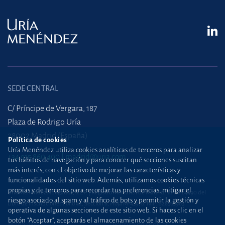
SEDE CENTRAL
C/ Príncipe de Vergara, 187
Plaza de Rodrigo Uría
28002 Madrid (España)
Política de cookies
Uría Menéndez utiliza cookies analíticas de terceros para analizar
+34 915 860 400
madrid@uria.com
tus hábitos de navegación y para conocer qué secciones suscitan
más interés, con el objetivo de mejorar las características y
funcionalidades del sitio web. Además, utilizamos cookies técnicas
propias y de terceros para recordar tus preferencias, mitigar el
Uría Menéndez Abogados, S.L.P. | Registro Mercantil de Madrid, Tomo 24490 del
riesgo asociado al spam y al tráfico de bots y permitir la gestión y
Libro de Inscripciones Folio 42, Sección 8, Hoja M-43976. NIF: B28563963
operativa de algunas secciones de este sitio web. Si haces clic en el
botón "Aceptar", aceptarás el almacenamiento de las cookies