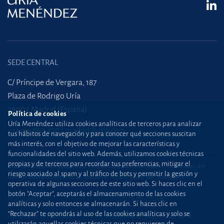
SEDE CENTRAL
C/ Príncipe de Vergara, 187
Plaza de Rodrigo Uría
28002 Madrid (España)
Política de cookies
Uría Menéndez utiliza cookies analíticas de terceros para analizar
+34 915 860 400
madrid@uria.com
tus hábitos de navegación y para conocer qué secciones suscitan
más interés, con el objetivo de mejorar las características y
funcionalidades del sitio web. Además, utilizamos cookies técnicas
propias y de terceros para recordar tus preferencias, mitigar el
Uría Menéndez Abogados, S.L.P. | Registro Mercantil de Madrid, Tomo 24490 del
riesgo asociado al spam y al tráfico de bots y permitir la gestión y
Libro de Inscripciones Folio 42, Sección 8, Hoja M-43976. NIF: B28563963
operativa de algunas secciones de este sitio web. Si haces clic en el
botón "Aceptar", aceptarás el almacenamiento de las cookies
Mapa web
Política de cookies
analíticas y solo entonces se almacenarán. Si haces clic en
“Rechazar” te opondrás al uso de las cookies analíticas y solo se
Política de privacidad
Política de Seguridad de la
utilizarán aquellas cookies técnicas que no requieren de