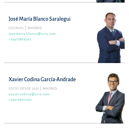
José María Blanco Saralegui
COUNSEL
MADRID
josemaria.blanco@uria.com
+34915864543
Xavier Codina García-Andrade
SOCIO DESDE 2025
MADRID
xavier.codina@uria.com
+34915860450