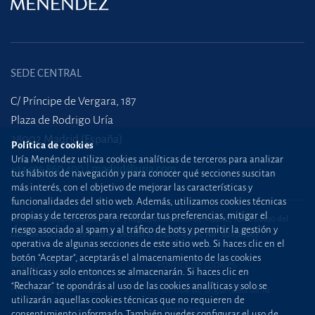
SEDE CENTRAL
C/ Príncipe de Vergara, 187
Plaza de Rodrigo Uría
28002 Madrid (España)
Política de cookies
Uría Menéndez utiliza cookies analíticas de terceros para analizar
+34 915 860 400
madrid@uria.com
tus hábitos de navegación y para conocer qué secciones suscitan
más interés, con el objetivo de mejorar las características y
funcionalidades del sitio web. Además, utilizamos cookies técnicas
propias y de terceros para recordar tus preferencias, mitigar el
Uría Menéndez Abogados, S.L.P. | Registro Mercantil de Madrid, Tomo 24490 del
riesgo asociado al spam y al tráfico de bots y permitir la gestión y
Libro de Inscripciones Folio 42, Sección 8, Hoja M-43976. NIF: B28563963
operativa de algunas secciones de este sitio web. Si haces clic en el
botón "Aceptar", aceptarás el almacenamiento de las cookies
Mapa web
Política de cookies
analíticas y solo entonces se almacenarán. Si haces clic en
“Rechazar” te opondrás al uso de las cookies analíticas y solo se
Política de privacidad
Política de Seguridad de la
utilizarán aquellas cookies técnicas que no requieren de
Información
consentimiento informado. También puedes configurar el uso de