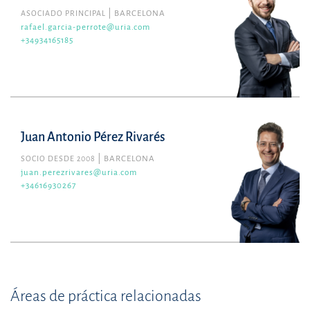
ASOCIADO PRINCIPAL
BARCELONA
rafael.garcia-perrote@uria.com
+34934165185
Juan Antonio Pérez Rivarés
SOCIO DESDE 2008
BARCELONA
juan.perezrivares@uria.com
+34616930267
Áreas de práctica relacionadas