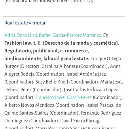
(uk.practicallaw.thomsonreuters.com), 2025
Real estate y moda
Adrià Doce Llisó
,
Rafael García-Perrote Martínez
.
En
Fashion law, t. II. (Derecho de la moda y cosmética).
Regulatorio, publicidad, e-commerce,
medioambiente, laboral y real estate.
Enrique Ortega
Burgos (Director),
Carolina Albanese (Coordinador),
Anna
Alegret Rodeja (Coordinador),
Isabel Antón Juárez
(Coordinador),
Susy Bello Knoll (Coordinador),
María Jesús
Dehesa Pérez (Coordinador),
José Carlos Erdozain López
(Coordinador),
Francisco Javier García Pérez
(Coordinador),
Alberto Novoa Mendoza (Coordinador),
Isabel Pascual de
Quinto Santos-Suárez (Coordinador),
Fernando Rodríguez
Domínguez (Coordinador),
David Sierra Párraga
(Coordinador),
María Rosa Tapia Sánchez (Coordinador),