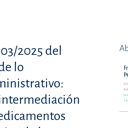
Ab
103/2025 del
de lo
F
P
inistrativo:
SO
B
 intermediación
ja
+3
medicamentos