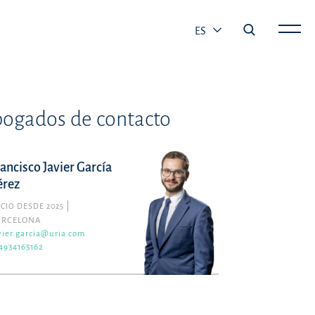
ES
ogados de contacto
rancisco Javier García
érez
CIO DESDE 2025
ARCELONA
vier.garcia@uria.com
4934165162