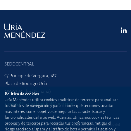
SEDE CENTRAL
C/ Príncipe de Vergara, 187
Plaza de Rodrigo Uría
28002 Madrid (España)
Política de cookies
Uría Menéndez utiliza cookies analíticas de terceros para analizar
+34 915 860 400
madrid@uria.com
tus hábitos de navegación y para conocer qué secciones suscitan
más interés, con el objetivo de mejorar las características y
funcionalidades del sitio web. Además, utilizamos cookies técnicas
propias y de terceros para recordar tus preferencias, mitigar el
Uría Menéndez Abogados, S.L.P. | Registro Mercantil de Madrid, Tomo 24490 del
riesgo asociado al spam y al tráfico de bots y permitir la gestión y