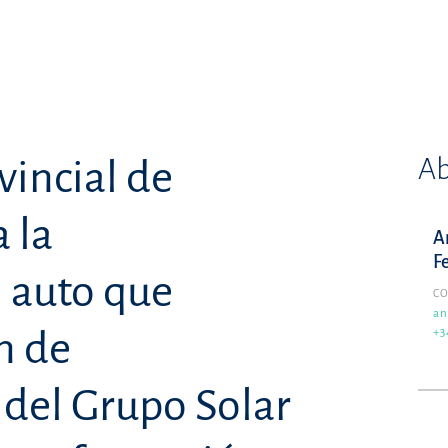
Ab
vincial de
 la
A
F
 auto que
C
an
n de
+3
 del Grupo Solar