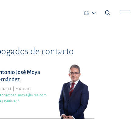
ES
ogados de contacto
ntonio José Moya
ernández
OUNSEL
MADRID
toniojose.moya@uria.com
4915860458