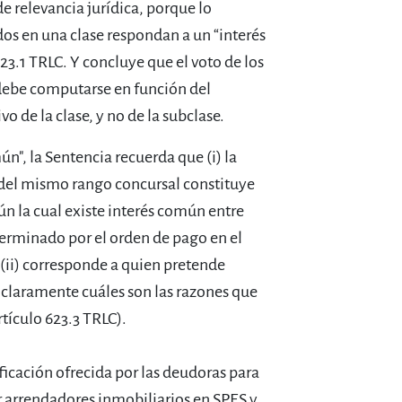
de relevancia jurídica, porque lo
dos en una clase respondan a un “interés
23.1 TRLC. Y concluye que el voto de los
 debe computarse en función del
o de la clase, y no de la subclase.
n", la Sentencia recuerda que (i) la
 del mismo rango concursal constituye
ún la cual existe interés común entre
terminado por el orden de pago en el
 (ii) corresponde a quien pretende
r claramente cuáles son las razones que
rtículo 623.3 TRLC).
tificación ofrecida por las deudoras para
r arrendadores inmobiliarios en SPES y