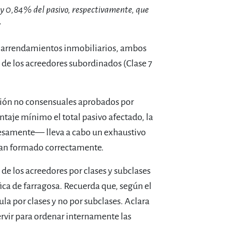
 y 0,84% del pasivo, respectivamente, que
y
or arrendamientos inmobiliarios, ambos
de los acreedores subordinados (Clase 7
ación no consensuales aprobados por
taje mínimo el total pasivo afectado, la
esamente— lleva a cabo un exhaustivo
e han formado correctamente.
de los acreedores por clases y subclases
fica de farragosa. Recuerda que, según el
cula por clases y no por subclases. Aclara
ervir para ordenar internamente las