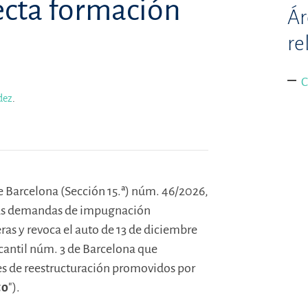
recta formación
Ár
re
C
dez
.
e Barcelona (Sección 15.ª) núm. 46/2026,
 las demandas de impugnación
ras y revoca el auto de 13 de diciembre
cantil núm. 3 de Barcelona que
s de reestructuración promovidos por
to
").