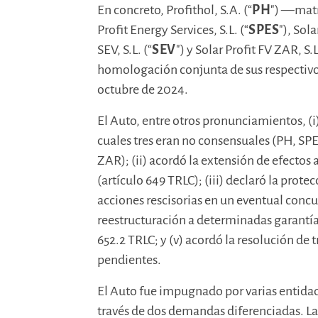
En concreto, Profithol, S.A. (“
PH
") —matr
Profit Energy Services, S.L. (“
SPES
"), Sola
SEV, S.L. (“
SEV
") y Solar Profit FV ZAR, S.L
homologación conjunta de sus respectivos
octubre de 2024.
El Auto, entre otros pronunciamientos, (i
cuales tres eran no consensuales (PH, SPE
ZAR); (ii) acordó la extensión de efectos
(artículo 649 TRLC); (iii) declaró la prote
acciones rescisorias en un eventual concur
reestructuración a determinadas garantía
652.2 TRLC; y (v) acordó la resolución de 
pendientes.
El Auto fue impugnado por varias entidad
través de dos demandas diferenciadas. La 