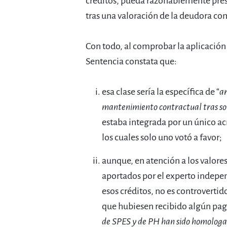
créditos, pueda razonablemente pres
tras una valoración de la deudora c
Con todo, al comprobar la aplicación 
Sentencia constata que:
esa clase sería la específica de “
ar
mantenimiento contractual tras so
estaba integrada por un único acr
los cuales solo uno votó a favor;
aunque, en atención a los valor
aportados por el experto indepen
esos créditos, no es controvert
que hubiesen recibido algún pago
de SPES y de PH han sido homologad