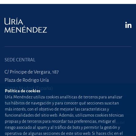
SEDE CENTRAL
C/ Príncipe de Vergara, 187
Plaza de Rodrigo Uría
28002 Madrid (España)
Política de cookies
Uría Menéndez utiliza cookies analíticas de terceros para analizar
+34 915 860 400
madrid@uria.com
tus hábitos de navegación y para conocer qué secciones suscitan
más interés, con el objetivo de mejorar las características y
funcionalidades del sitio web. Además, utilizamos cookies técnicas
propias y de terceros para recordar tus preferencias, mitigar el
Uría Menéndez Abogados, S.L.P. | Registro Mercantil de Madrid, Tomo 24490 del
riesgo asociado al spam y al tráfico de bots y permitir la gestión y
Libro de Inscripciones Folio 42, Sección 8, Hoja M-43976. NIF: B28563963
operativa de algunas secciones de este sitio web. Si haces clic en el