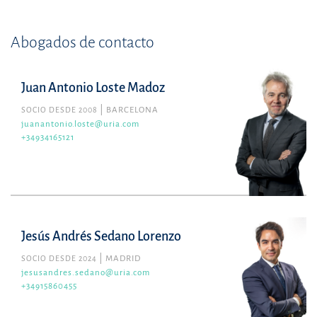
Abogados de contacto
Juan Antonio Loste Madoz
SOCIO DESDE 2008
BARCELONA
juanantonio.loste@uria.com
+34934165121
Jesús Andrés Sedano Lorenzo
SOCIO DESDE 2024
MADRID
jesusandres.sedano@uria.com
+34915860455