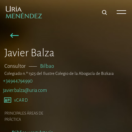
Javier Balza
Consultor
–––
Bilbao
Colegiado n.º 1325 del Ilustre Colegio de la Abogacía de Bizkaia
+34944794990
javier.balza@uria.com
vCARD
PRINCIPALES ÁREAS DE
PRÁCTICA