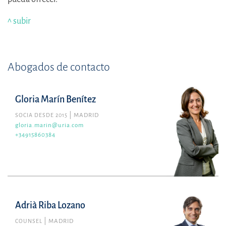
^ subir
Abogados de contacto
Gloria Marín Benítez
SOCIA DESDE 2015
MADRID
gloria.marin@uria.com
+34915860384
Adrià Riba Lozano
COUNSEL
MADRID