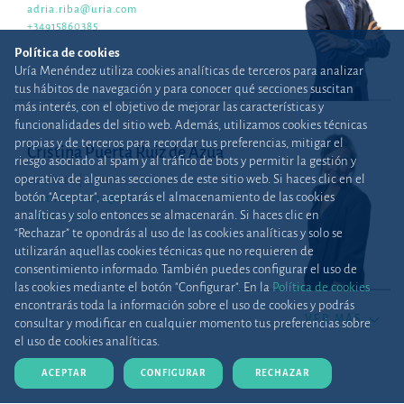
adria.riba@uria.com
+34915860385
Política de cookies
Uría Menéndez utiliza cookies analíticas de terceros para analizar
tus hábitos de navegación y para conocer qué secciones suscitan
más interés, con el objetivo de mejorar las características y
funcionalidades del sitio web. Además, utilizamos cookies técnicas
propias y de terceros para recordar tus preferencias, mitigar el
Cristina Puerta Ruiz de Azúa
riesgo asociado al spam y al tráfico de bots y permitir la gestión y
operativa de algunas secciones de este sitio web. Si haces clic en el
COUNSEL
BILBAO
botón "Aceptar", aceptarás el almacenamiento de las cookies
cristina.puerta@uria.com
analíticas y solo entonces se almacenarán. Si haces clic en
+34944794992
“Rechazar” te opondrás al uso de las cookies analíticas y solo se
utilizarán aquellas cookies técnicas que no requieren de
consentimiento informado. También puedes configurar el uso de
las cookies mediante el botón "Configurar". En la
Política de cookies
encontrarás toda la información sobre el uso de cookies y podrás
VER MÁS
consultar y modificar en cualquier momento tus preferencias sobre
el uso de cookies analíticas.
ACEPTAR
CONFIGURAR
RECHAZAR