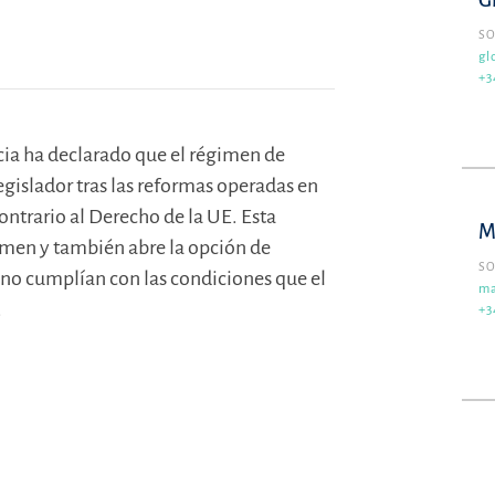
G
SO
gl
+3
icia ha declarado que el régimen de
gislador tras las reformas operadas en
ontrario al Derecho de la UE. Esta
M
imen y también abre la opción de
SO
 no cumplían con las condiciones que el
ma
.
+3