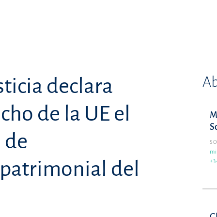
Ab
sticia declara
cho de la UE el
M
S
 de
SO
mi
patrimonial del
+3