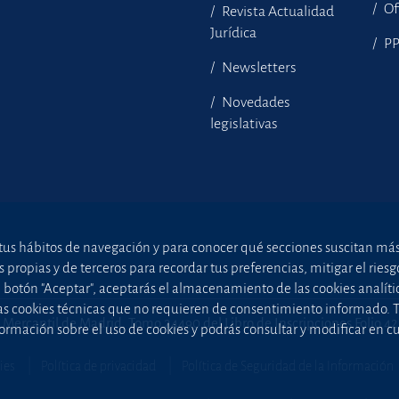
Of
Revista Actualidad
Jurídica
P
Newsletters
Novedades
legislativas
tus hábitos de navegación y para conocer qué secciones suscitan más i
ropias y de terceros para recordar tus preferencias, mitigar el riesgo 
el botón "Aceptar", aceptarás el almacenamiento de las cookies analíti
uellas cookies técnicas que no requieren de consentimiento informado.
 Mercantil de Madrid, Tomo 24490 del Libro de Inscripciones Folio 4
ormación sobre el uso de cookies y podrás consultar y modificar en 
ies
Política de privacidad
Política de Seguridad de la Información