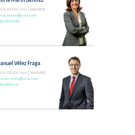
loria Marín Benítez
CIA DESDE 2015
MADRID
oria.marin@uria.com
4915860384
anuel Vélez Fraga
CIO DESDE 2017
MADRID
nuel.velez@uria.com
4915860531