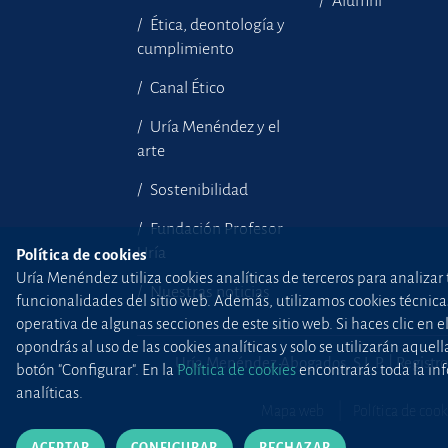
Alumni
Ética, deontología y
cumplimiento
Canal Ético
Uría Menéndez y el
arte
Sostenibilidad
Fundación Profesor
Uría
Política de cookies
Uría Menéndez utiliza cookies analíticas de terceros para analizar 
Nuestras noticias
funcionalidades del sitio web. Además, utilizamos cookies técnicas p
operativa de algunas secciones de este sitio web. Si haces clic en 
opondrás al uso de las cookies analíticas y solo se utilizarán aq
Uría Menéndez Abogados, S.L.P. | Registro
botón "Configurar". En la
Política de cookies
encontrarás toda la inf
analíticas.
Mapa web
Política de cook