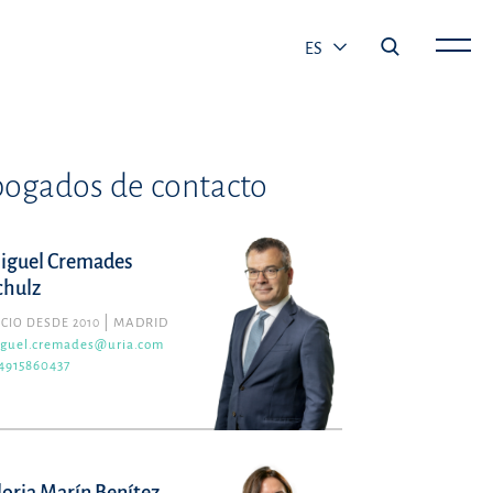
ES
ogados de contacto
iguel Cremades
chulz
CIO DESDE 2010
MADRID
guel.cremades@uria.com
4915860437