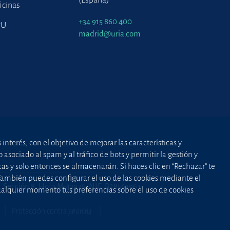
(España)
icinas
+34 915 860 400
PU
madrid@uria.com
nterés, con el objetivo de mejorar las características y
asociado al spam y al tráfico de bots y permitir la gestión y
cas y solo entonces se almacenarán. Si haces clic en “Rechazar” te
 También puedes configurar el uso de las cookies mediante el
2, Sección 8, Hoja M-43976. NIF: B28563963
cualquier momento tus preferencias sobre el uso de cookies
Protección contra
phishing