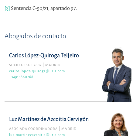
[2]
Sentencia C-50/21, apartado 97.
Abogados de contacto
Carlos López-Quiroga Teijeiro
SOCIO DESDE 2002
MADRID
carlos.lopez-quiroga@uria.com
+34915860768
Luz Martínez de Azcoitia Cervigón
ASOCIADA COORDINADORA
MADRID
luz.martinezazcoitia@uria.com