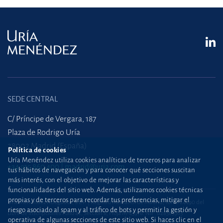
SEDE CENTRAL
C/ Príncipe de Vergara, 187
Plaza de Rodrigo Uría
28002 Madrid (España)
Política de cookies
Uría Menéndez utiliza cookies analíticas de terceros para analizar
+34 915 860 400
madrid@uria.com
tus hábitos de navegación y para conocer qué secciones suscitan
más interés, con el objetivo de mejorar las características y
funcionalidades del sitio web. Además, utilizamos cookies técnicas
propias y de terceros para recordar tus preferencias, mitigar el
Uría Menéndez Abogados, S.L.P. | Registro Mercantil de Madrid, Tomo 24490 del
riesgo asociado al spam y al tráfico de bots y permitir la gestión y
Libro de Inscripciones Folio 42, Sección 8, Hoja M-43976. NIF: B28563963
operativa de algunas secciones de este sitio web. Si haces clic en el