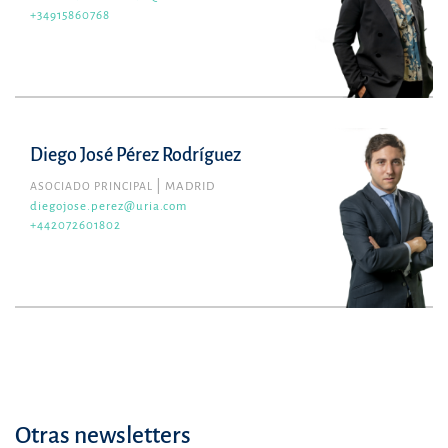
+34915860768
Diego José Pérez Rodríguez
ASOCIADO PRINCIPAL
MADRID
diegojose.perez@uria.com
+442072601802
Otras newsletters