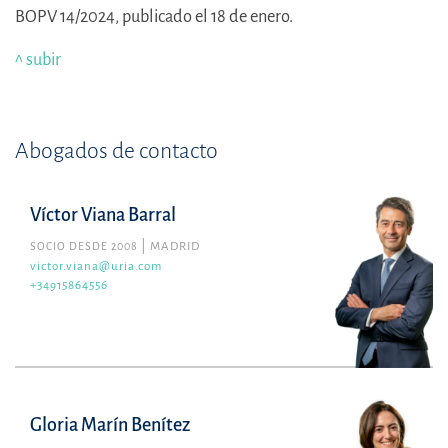
BOPV 14/2024, publicado el 18 de enero.
^ subir
Abogados de contacto
Víctor Viana Barral
SOCIO DESDE 2008
MADRID
victor.viana@uria.com
+34915864556
Gloria Marín Benítez