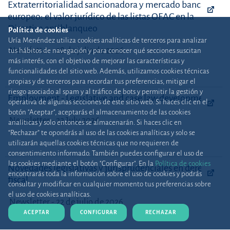
Extraterritorialidad sancionadora y mercado bancario
europeo: el valor jurídico de las listas OFAC en la
Directiva antiblanqueo
Política de cookies
Uría Menéndez utiliza cookies analíticas de terceros para analizar
Newsletter - 28 de julio de 2026
tus hábitos de navegación y para conocer qué secciones suscitan
más interés, con el objetivo de mejorar las características y
funcionalidades del sitio web. Además, utilizamos cookies técnicas
propias y de terceros para recordar tus preferencias, mitigar el
riesgo asociado al spam y al tráfico de bots y permitir la gestión y
Employment - Legislative and case law developments
operativa de algunas secciones de este sitio web. Si haces clic en el
botón "Aceptar", aceptarás el almacenamiento de las cookies
Newsletter - 22 July 2026
analíticas y solo entonces se almacenarán. Si haces clic en
“Rechazar” te opondrás al uso de las cookies analíticas y solo se
utilizarán aquellas cookies técnicas que no requieren de
consentimiento informado. También puedes configurar el uso de
las cookies mediante el botón "Configurar". En la
Política de cookies
Novedades legislativas y jurisprudenciales en derecho
encontrarás toda la información sobre el uso de cookies y podrás
fiscal
consultar y modificar en cualquier momento tus preferencias sobre
el uso de cookies analíticas.
Newsletter - 22 de julio de 2026
ACEPTAR
CONFIGURAR
RECHAZAR