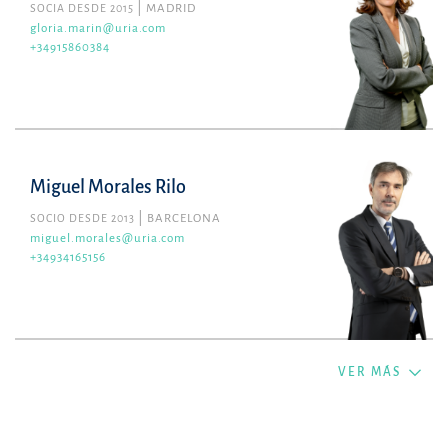
SOCIA DESDE 2015
MADRID
gloria.marin@uria.com
+34915860384
Miguel Morales Rilo
SOCIO DESDE 2013
BARCELONA
miguel.morales@uria.com
+34934165156
VER MÁS