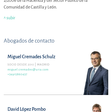
2/2006 de la Hacienda y del Sector Público de la
Comunidad de Castilla y León.
^ subir
Abogados de contacto
Miguel Cremades Schulz
SOCIO DESDE 2010
MADRID
miguel.cremades@uria.com
+34915860437
David López Pombo