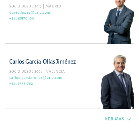
SOCIO DESDE 2017
MADRID
david.lopez@uria.com
+34915870960
Carlos García-Olías Jiménez
SOCIO DESDE 2007
VALENCIA
carlos.garcia-olias@uria.com
+34963531762
VER MÁS