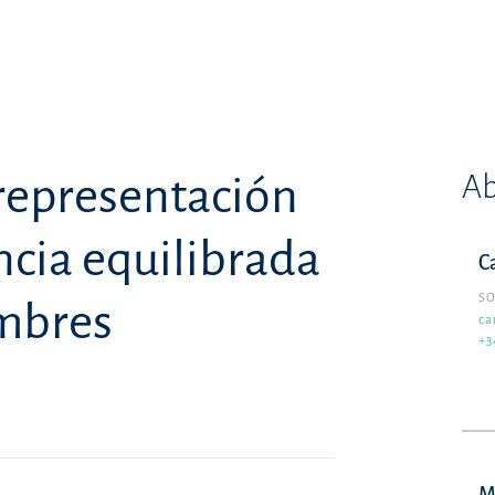
Ab
representación
ncia equilibrada
C
SO
mbres
ca
+3