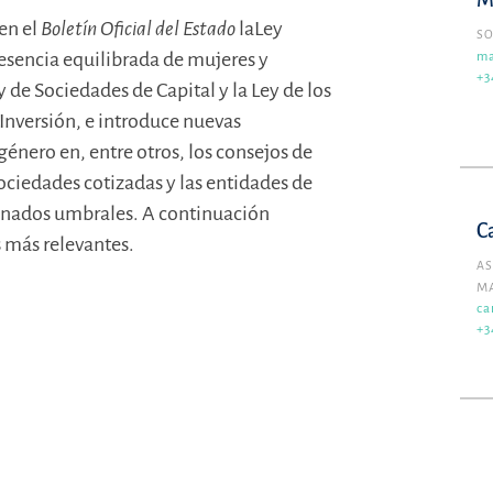
M
en el
Boletín Oficial del Estado
laLey
SO
resencia equilibrada de mujeres y
ma
+3
 de Sociedades de Capital y la Ley de los
 Inversión, e introduce nuevas
género en, entre otros, los consejos de
sociedades cotizadas y las entidades de
inados umbrales. A continuación
C
 más relevantes.
AS
M
ca
+3