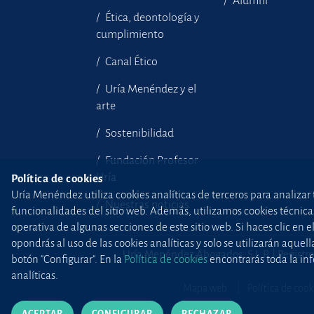
Alumni
Ética, deontología y
cumplimiento
Canal Ético
Uría Menéndez y el
arte
Sostenibilidad
Fundación Profesor
Uría
Política de cookies
Uría Menéndez utiliza cookies analíticas de terceros para analizar 
Nuestras noticias
funcionalidades del sitio web. Además, utilizamos cookies técnicas p
operativa de algunas secciones de este sitio web. Si haces clic en 
opondrás al uso de las cookies analíticas y solo se utilizarán aq
Uría Menéndez Abogados, S.L.P. | Registro
botón "Configurar". En la
Política de cookies
encontrarás toda la inf
analíticas.
Mapa web
Política de cook