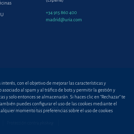
(España)
icinas
+34 915 860 400
PU
madrid@uria.com
nterés, con el objetivo de mejorar las características y
asociado al spam y al tráfico de bots y permitir la gestión y
cas y solo entonces se almacenarán. Si haces clic en “Rechazar” te
 También puedes configurar el uso de las cookies mediante el
2, Sección 8, Hoja M-43976. NIF: B28563963
cualquier momento tus preferencias sobre el uso de cookies
Protección contra
phishing