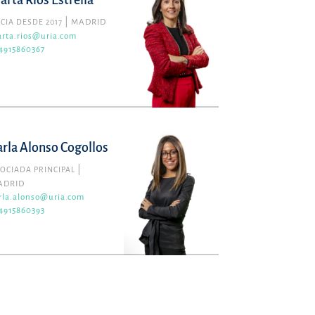
arta Rios Estrella
CIA DESDE 2017
MADRID
rta.rios@uria.com
4915860367
arla Alonso Cogollos
OCIADA PRINCIPAL
ADRID
rla.alonso@uria.com
4915860393