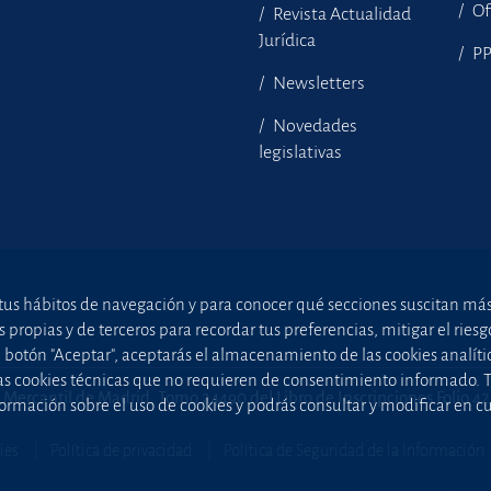
Of
Revista Actualidad
Jurídica
P
Newsletters
Novedades
legislativas
tus hábitos de navegación y para conocer qué secciones suscitan más i
ropias y de terceros para recordar tus preferencias, mitigar el riesgo 
el botón "Aceptar", aceptarás el almacenamiento de las cookies analíti
uellas cookies técnicas que no requieren de consentimiento informado.
 Mercantil de Madrid, Tomo 24490 del Libro de Inscripciones Folio 4
ormación sobre el uso de cookies y podrás consultar y modificar en 
ies
Política de privacidad
Política de Seguridad de la Información