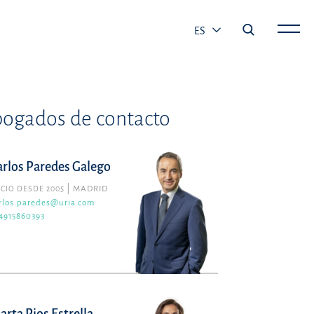
ES
ogados de contacto
arlos Paredes Galego
CIO DESDE 2005
MADRID
rlos.paredes@uria.com
4915860393