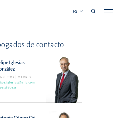
ES
ogados de contacto
lipe Iglesias
onzález
ONSULTOR
MADRID
lipe.iglesias@uria.com
4915860335