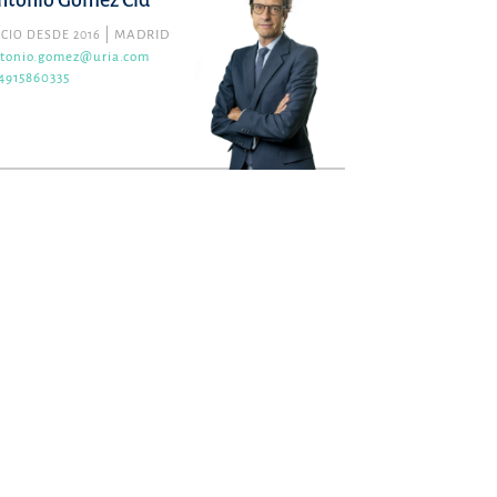
ntonio Gómez Cid
CIO DESDE 2016
MADRID
tonio.gomez@uria.com
4915860335