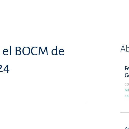
Ab
n el BOCM de
24
Fe
G
C
fe
+3