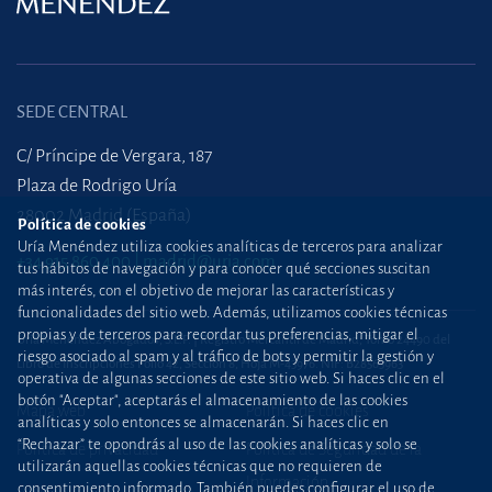
SEDE CENTRAL
C/ Príncipe de Vergara, 187
Plaza de Rodrigo Uría
28002 Madrid (España)
Política de cookies
Uría Menéndez utiliza cookies analíticas de terceros para analizar
+34 915 860 400
madrid@uria.com
tus hábitos de navegación y para conocer qué secciones suscitan
más interés, con el objetivo de mejorar las características y
funcionalidades del sitio web. Además, utilizamos cookies técnicas
propias y de terceros para recordar tus preferencias, mitigar el
Uría Menéndez Abogados, S.L.P. | Registro Mercantil de Madrid, Tomo 24490 del
riesgo asociado al spam y al tráfico de bots y permitir la gestión y
Libro de Inscripciones Folio 42, Sección 8, Hoja M-43976. NIF: B28563963
operativa de algunas secciones de este sitio web. Si haces clic en el
botón "Aceptar", aceptarás el almacenamiento de las cookies
Mapa web
Política de cookies
analíticas y solo entonces se almacenarán. Si haces clic en
“Rechazar” te opondrás al uso de las cookies analíticas y solo se
Política de privacidad
Política de Seguridad de la
utilizarán aquellas cookies técnicas que no requieren de
Información
consentimiento informado. También puedes configurar el uso de