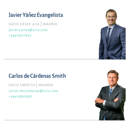
Javier Yáñez Evangelista
SOCIO DESDE 2018
MADRID
javier.yanez@uria.com
+34915870832
Carlos de Cárdenas Smith
SOCIO EMÉRITO
MADRID
carlos.decardenas@uria.com
+34915860682