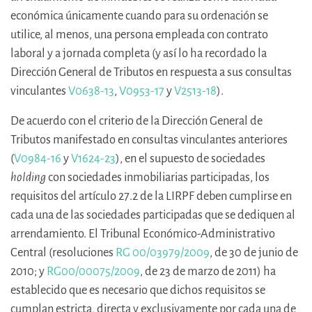
económica únicamente cuando para su ordenación se
utilice, al menos, una persona empleada con contrato
laboral y a jornada completa (y así lo ha recordado la
Dirección General de Tributos en respuesta a sus consultas
vinculantes
V0638-13
,
V0953-17
y
V2513-18
).
De acuerdo con el criterio de la Dirección General de
Tributos manifestado en consultas vinculantes anteriores
(
V0984-16
y
V1624-23
), en el supuesto de sociedades
holding
con sociedades inmobiliarias participadas, los
requisitos del artículo 27.2 de la LIRPF deben cumplirse en
cada una de las sociedades participadas que se dediquen al
arrendamiento. El Tribunal Económico-Administrativo
Central (resoluciones
RG 00/03979/2009
, de 30 de junio de
2010; y
RG00/00075/2009
, de 23 de marzo de 2011) ha
establecido que es necesario que dichos requisitos se
cumplan estricta, directa y exclusivamente por cada una de