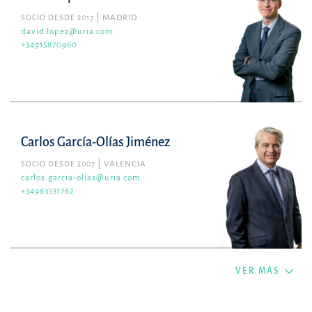
SOCIO DESDE 2017
MADRID
david.lopez@uria.com
+34915870960
Carlos García-Olías Jiménez
SOCIO DESDE 2007
VALENCIA
carlos.garcia-olias@uria.com
+34963531762
VER MÁS