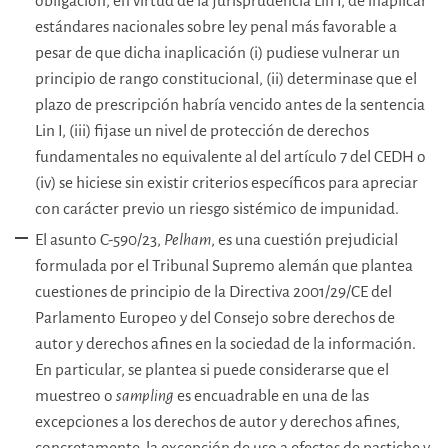
obligación, en virtud de la jurisprudencia Lin I, de inaplicar
estándares nacionales sobre ley penal más favorable a
pesar de que dicha inaplicación (i) pudiese vulnerar un
principio de rango constitucional, (ii) determinase que el
plazo de prescripción habría vencido antes de la sentencia
Lin I, (iii) fijase un nivel de protección de derechos
fundamentales no equivalente al del artículo 7 del CEDH o
(iv) se hiciese sin existir criterios específicos para apreciar
con carácter previo un riesgo sistémico de impunidad.
El asunto C-590/23,
Pelham
, es una cuestión prejudicial
formulada por el Tribunal Supremo alemán que plantea
cuestiones de principio de la Directiva 2001/29/CE del
Parlamento Europeo y del Consejo sobre derechos de
autor y derechos afines en la sociedad de la información.
En particular, se plantea si puede considerarse que el
muestreo o
sampling
es encuadrable en una de las
excepciones a los derechos de autor y derechos afines,
concretamente, la excepción de uso a efectos de pastiche y,