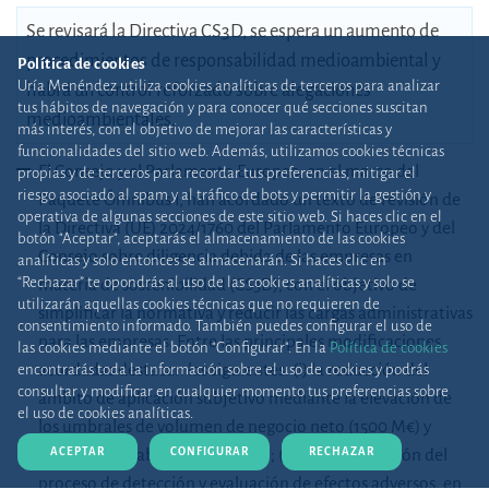
Se revisará la Directiva CS3D, se espera un aumento de
procedimientos de responsabilidad medioambiental y
Política de cookies
Uría Menéndez utiliza cookies analíticas de terceros para analizar
habrá un control reforzado sobre alegaciones
tus hábitos de navegación y para conocer qué secciones suscitan
medioambientales.
más interés, con el objetivo de mejorar las características y
funcionalidades del sitio web. Además, utilizamos cookies técnicas
El Consejo y el Parlamento Europeo, en el marco del
propias y de terceros para recordar tus preferencias, mitigar el
riesgo asociado al spam y al tráfico de bots y permitir la gestión y
Paquete Ómnibus I, han acordado un texto de revisión de
operativa de algunas secciones de este sitio web. Si haces clic en el
la Directiva (UE) 2024/1760 del Parlamento Europeo y del
botón "Aceptar", aceptarás el almacenamiento de las cookies
Consejo sobre diligencia debida de las empresas en
analíticas y solo entonces se almacenarán. Si haces clic en
“Rechazar” te opondrás al uso de las cookies analíticas y solo se
materia de sostenibilidad (CS3D), con el objetivo de
utilizarán aquellas cookies técnicas que no requieren de
simplificar la normativa y reducir las cargas administrativas
consentimiento informado. También puedes configurar el uso de
para las empresas. Entre las principales modificaciones
las cookies mediante el botón "Configurar". En la
Política de cookies
acordadas destacan las siguientes: (i) la reducción del
encontrarás toda la información sobre el uso de cookies y podrás
consultar y modificar en cualquier momento tus preferencias sobre
ámbito de aplicación subjetivo mediante la elevación de
el uso de cookies analíticas.
los umbrales de volumen de negocio neto (1500 M€) y
ACEPTAR
CONFIGURAR
RECHAZAR
número de trabajadores (5000); (ii) la simplificación del
proceso de detección y evaluación de efectos adversos, en