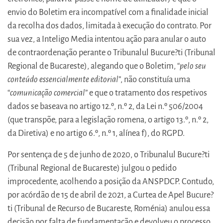
envio do Boletim era incompatível com a finalidade inicial
da recolha dos dados, limitada à execução do contrato. Por
sua vez, a Inteligo Media intentou ação para anular o auto
de contraordenação perante o Tribunalul Bucure?ti (Tribunal
Regional de Bucareste), alegando que o Boletim, “
pelo seu
conteúdo essencialmente editorial
”, não constituía uma
“
comunicação comercial
” e que o tratamento dos respetivos
dados se baseava no artigo 12.º, n.º 2, da Lei n.º 506/2004
(que transpõe, para a legislação romena, o artigo 13.º, n.º 2,
da Diretiva) e no artigo 6.º, n.º 1, alínea f), do RGPD.
Por sentença de 5 de junho de 2020, o Tribunalul Bucure?ti
(Tribunal Regional de Bucareste) julgou o pedido
improcedente, acolhendo a posição da ANSPDCP. Contudo,
por acórdão de 15 de abril de 2021, a Curtea de Apel Bucure?
ti (Tribunal de Recurso de Bucareste, Roménia) anulou essa
decisão por falta de fundamentação e devolveu o processo