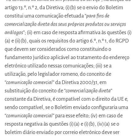
artigo 13.º, n.º 2, da Diretiva; (i)(b) se o envio do Boletim
constitui uma comunicação efetuada “
para fins de
comercialização direta dos seus próprios produtos ou serviços
análogos
”; (ii) em caso de resposta afirmativa às questões (i)
(a) e (ii)(b), quais os requisitos do artigo 6.º, n.º 1, do RGPD
que devem ser considerados como constituindo o
fundamento jurídico aplicável ao tratamento do endereço
eletrónico utilizado nessas comunicações; (iii) se a
utilização, pelo legislador romeno, do conceito de
“
comunicação comercial
” da Diretiva 2000/31, em
substituição do conceito de “
comercialização direta
”
constante da Diretiva, é compatível com o direito da UE e,
sendo compatível, se o Boletim enviado configuraria uma
“
comunicação comercial
” para esse efeito; (iv) em caso de
resposta negativa às questões (i)(a) e (i)(b), (iv)(a) se o
boletim diário enviado por correio eletrónico deve ser