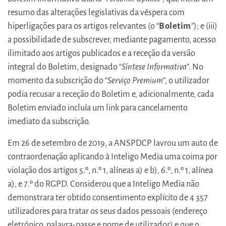
resumo das alterações legislativas da véspera com
hiperligações para os artigos relevantes (o “
Boletim
”); e (iii)
a possibilidade de subscrever, mediante pagamento, acesso
ilimitado aos artigos publicados e a receção da versão
integral do Boletim, designado “
Síntese Informativa
”. No
momento da subscrição do “
Serviço Premium
”, o utilizador
podia recusar a receção do Boletim e, adicionalmente, cada
Boletim enviado incluía um link para cancelamento
imediato da subscrição.
Em 26 de setembro de 2019, a ANSPDCP lavrou um auto de
contraordenação aplicando à Inteligo Media uma coima por
violação dos artigos 5.º, n.º 1, alíneas a) e b), 6.º, n.º 1, alínea
a), e 7.º do RGPD. Considerou que a Inteligo Media não
demonstrara ter obtido consentimento explícito de 4 357
utilizadores para tratar os seus dados pessoais (endereço
eletrónico, palavra-passe e nome de utilizador) e que o