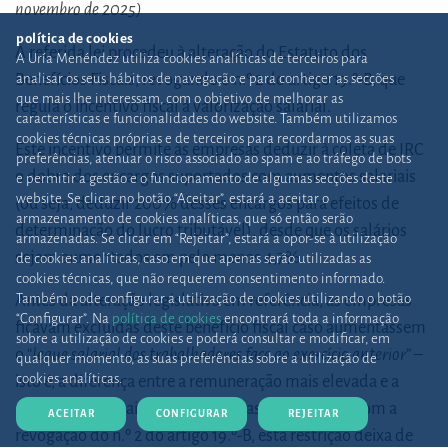
novembro de 2025)
política de cookies
A referida lei procedeu à alteração do Estatuto dos
A Uría Menéndez utiliza cookies analíticas de terceiros para
Benefícios Fiscais, revogando o n.º 2 do artigo 19.º-B, que
analisar os seus hábitos de navegação e para conhecer as secções
que mais lhe interessam, com o objetivo de melhorar as
regula o incentivo fiscal à valorização salarial.
características e funcionalidades do website. Também utilizamos
cookies técnicas próprias e de terceiros para recordarmos as suas
Este incentivo permite às empresas deduzir à coleta de IRC
preferências, atenuar o risco associado ao spam e ao tráfego de bots
o dobro dos encargos suportados com aumentos salariais
e permitir a gestão e o funcionamento de algumas secções deste
website. Se clicar no botão “Aceitar”, estará a aceitar o
(ou seja, deduzir 200% desses encargos para efeitos de
armazenamento de cookies analíticas, que só então serão
determinação do lucro tributável), desde que os salários
armazenadas. Se clicar em “Rejeitar”, estará a opor-se à utilização
sejam aumentados em pelo menos 4,7%.
de cookies analíticas, caso em que apenas serão utilizadas as
cookies técnicas, que não requerem consentimento informado.
Também pode configurar a utilização de cookies utilizando o botão
Antes da alteração legislativa em referência, as empresas
“Configurar”. Na
política de cookies
encontrará toda a informação
ficavam excluídas deste benefício fiscal caso aumentassem
sobre a utilização de cookies e poderá consultar e modificar, em
o “
leque salarial dos trabalhadores face ao exercício anterior
” –
qualquer momento, as suas preferências sobre a utilização de
cookies analíticas.
isto é, a diferença entre a remuneração mais elevada e a
remuneração mais baixa praticadas na empresa. Com a
ACEITAR
CONFIGURAR
REJEITAR
revogação do n.º 2 do artigo 19.º-B, esta restrição deixa de