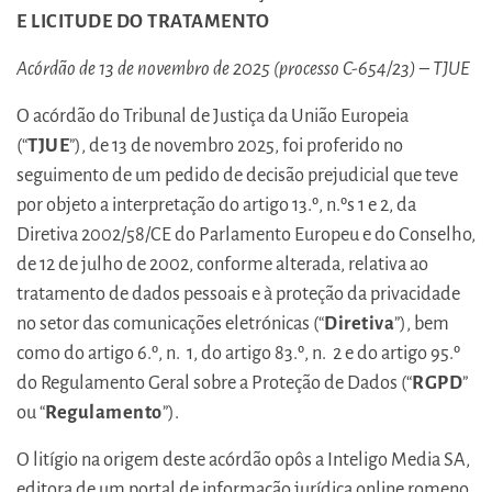
E LICITUDE DO TRATAMENTO
Acórdão de 13 de novembro de 2025 (processo C-654/23
) – TJUE
O acórdão do Tribunal de Justiça da União Europeia
(“
TJUE
”), de 13 de novembro 2025, foi proferido no
seguimento de um pedido de decisão prejudicial que teve
por objeto a interpretação do artigo 13.º, n.ºs 1 e 2, da
Diretiva 2002/58/CE do Parlamento Europeu e do Conselho,
de 12 de julho de 2002, conforme alterada, relativa ao
tratamento de dados pessoais e à proteção da privacidade
no setor das comunicações eletrónicas (“
Diretiva
”), bem
como do artigo 6.º, n. 1, do artigo 83.º, n. 2 e do artigo 95.º
do Regulamento Geral sobre a Proteção de Dados (“
RGPD
”
ou “
Regulamento
”).
O litígio na origem deste acórdão opôs a Inteligo Media SA,
editora de um portal de informação jurídica online romeno,