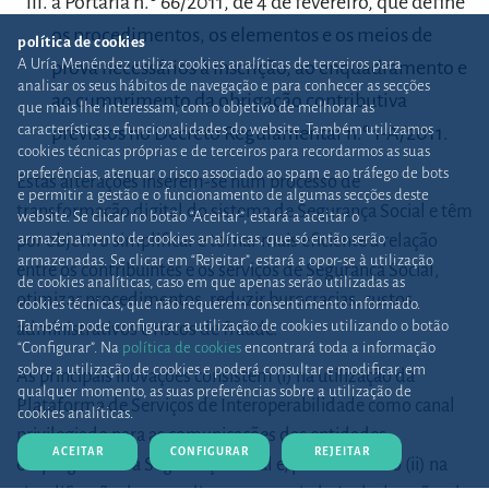
a Portaria n.º 66/2011, de 4 de fevereiro, que define
os procedimentos, os elementos e os meios de
política de cookies
A Uría Menéndez utiliza cookies analíticas de terceiros para
prova necessários à inscrição, ao enquadramento e
analisar os seus hábitos de navegação e para conhecer as secções
ao cumprimento da obrigação contributiva
que mais lhe interessam, com o objetivo de melhorar as
características e funcionalidades do website. Também utilizamos
previstos no Decreto Regulamentar n.º 1-A/2011.
cookies técnicas próprias e de terceiros para recordarmos as suas
preferências, atenuar o risco associado ao spam e ao tráfego de bots
Estas alterações inserem-se num processo de
e permitir a gestão e o funcionamento de algumas secções deste
transformação digital do sistema de Segurança Social e têm
website. Se clicar no botão “Aceitar”, estará a aceitar o
armazenamento de cookies analíticas, que só então serão
por objetivo simplificar e tornar mais eficiente a relação
armazenadas. Se clicar em “Rejeitar”, estará a opor-se à utilização
entre os contribuintes e os serviços de Segurança Social,
de cookies analíticas, caso em que apenas serão utilizadas as
otimizar procedimentos, reduzir burocracias, custos
cookies técnicas, que não requerem consentimento informado.
Também pode configurar a utilização de cookies utilizando o botão
administrativos e riscos de fraude.
“Configurar”. Na
política de cookies
encontrará toda a informação
sobre a utilização de cookies e poderá consultar e modificar, em
As principais inovações consistem (i) na utilização da
qualquer momento, as suas preferências sobre a utilização de
Plataforma de Serviços de Interoperabilidade como canal
cookies analíticas.
privilegiado para as comunicações das entidades
ACEITAR
CONFIGURAR
REJEITAR
empregadoras à Segurança Social e, por outro lado (ii) na