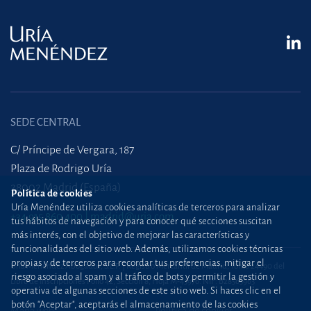
SEDE CENTRAL
C/ Príncipe de Vergara, 187
Plaza de Rodrigo Uría
28002 Madrid (España)
Política de cookies
Uría Menéndez utiliza cookies analíticas de terceros para analizar
+34 915 860 400
madrid@uria.com
tus hábitos de navegación y para conocer qué secciones suscitan
más interés, con el objetivo de mejorar las características y
funcionalidades del sitio web. Además, utilizamos cookies técnicas
propias y de terceros para recordar tus preferencias, mitigar el
Uría Menéndez Abogados, S.L.P. | Registro Mercantil de Madrid, Tomo 24490 del
riesgo asociado al spam y al tráfico de bots y permitir la gestión y
Libro de Inscripciones Folio 42, Sección 8, Hoja M-43976. NIF: B28563963
operativa de algunas secciones de este sitio web. Si haces clic en el
botón "Aceptar", aceptarás el almacenamiento de las cookies