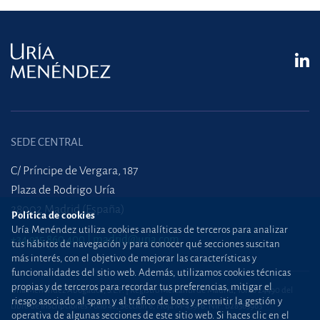
SEDE CENTRAL
C/ Príncipe de Vergara, 187
Plaza de Rodrigo Uría
28002 Madrid (España)
Política de cookies
Uría Menéndez utiliza cookies analíticas de terceros para analizar
+34 915 860 400
madrid@uria.com
tus hábitos de navegación y para conocer qué secciones suscitan
más interés, con el objetivo de mejorar las características y
funcionalidades del sitio web. Además, utilizamos cookies técnicas
propias y de terceros para recordar tus preferencias, mitigar el
Uría Menéndez Abogados, S.L.P. | Registro Mercantil de Madrid, Tomo 24490 del
riesgo asociado al spam y al tráfico de bots y permitir la gestión y
Libro de Inscripciones Folio 42, Sección 8, Hoja M-43976. NIF: B28563963
operativa de algunas secciones de este sitio web. Si haces clic en el