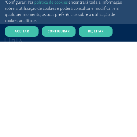
“Configurar”. Na
política de cookies
encontrará toda a informação
sobre a utilização de cookies e poderá consultar e modificar, em
qualquer momento, as suas preferências sobre a utilização de
cookies analíticas.
ACEITAR
CONFIGURAR
REJEITAR
SUCURSAL EM
PORTUGAL
Praça Marquês de Pombal,12
1250-162 Lisboa (Portugal)
+351 21 030 86 00
lisboa@uria.com