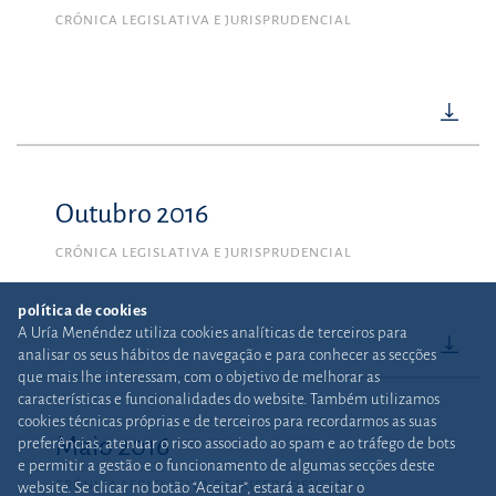
CRÓNICA LEGISLATIVA E JURISPRUDENCIAL
Outubro 2016
CRÓNICA LEGISLATIVA E JURISPRUDENCIAL
política de cookies
A Uría Menéndez utiliza cookies analíticas de terceiros para
analisar os seus hábitos de navegação e para conhecer as secções
que mais lhe interessam, com o objetivo de melhorar as
características e funcionalidades do website. Também utilizamos
cookies técnicas próprias e de terceiros para recordarmos as suas
Maio 2016
preferências, atenuar o risco associado ao spam e ao tráfego de bots
e permitir a gestão e o funcionamento de algumas secções deste
CRÓNICA LEGISLATIVA E JURISPRUDENCIAL
website. Se clicar no botão “Aceitar”, estará a aceitar o