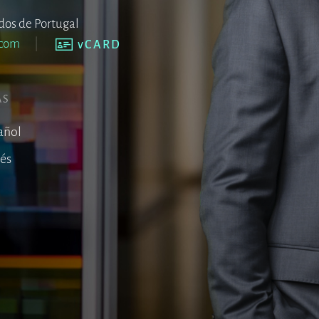
dos de Portugal
.com
vCARD
AS
añol
lés