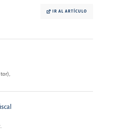
IR AL ARTÍCULO
tor),
iscal
.