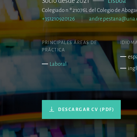
Socio desde 2021
–––
Lisboa
Colegiado n.º 21076L del Colegio de Aboga
+351210920126
andre.pestana@uria
PRINCIPALES ÁREAS DE
IDIOM
PRÁCTICA
esp
Laboral
ing
DESCARGAR CV (PDF)