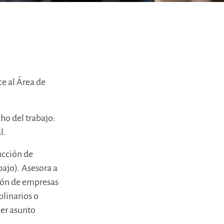
e al Área de
cho del trabajo:
l.
ucción de
bajo). Asesora a
ción de empresas
plinarios o
ier asunto