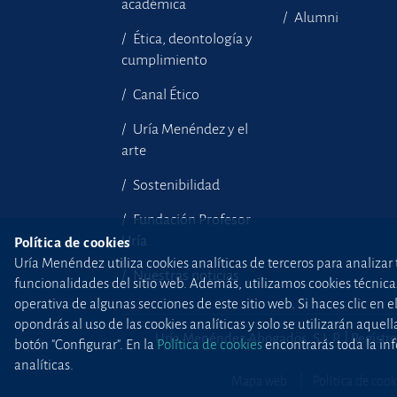
académica
Alumni
Ética, deontología y
cumplimiento
Canal Ético
Uría Menéndez y el
arte
Sostenibilidad
Fundación Profesor
Uría
Política de cookies
Uría Menéndez utiliza cookies analíticas de terceros para analizar 
Nuestras noticias
funcionalidades del sitio web. Además, utilizamos cookies técnicas p
operativa de algunas secciones de este sitio web. Si haces clic en 
opondrás al uso de las cookies analíticas y solo se utilizarán aq
Uría Menéndez Abogados, S.L.P. | Registro
botón "Configurar". En la
Política de cookies
encontrarás toda la inf
analíticas.
Mapa web
Política de cook