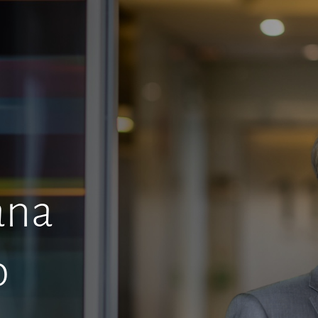
ana
o