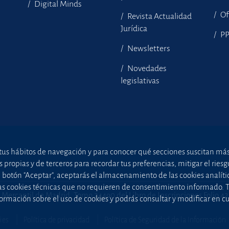
Digital Minds
Of
Revista Actualidad
Jurídica
P
Newsletters
Novedades
legislativas
tus hábitos de navegación y para conocer qué secciones suscitan más i
ropias y de terceros para recordar tus preferencias, mitigar el riesgo 
el botón "Aceptar", aceptarás el almacenamiento de las cookies analíti
uellas cookies técnicas que no requieren de consentimiento informado.
 Mercantil de Madrid, Tomo 24490 del Libro de Inscripciones Folio 4
ormación sobre el uso de cookies y podrás consultar y modificar en 
ies
Política de privacidad
Política de Seguridad de la Información