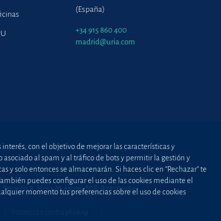
(España)
icinas
+34 915 860 400
PU
madrid@uria.com
nterés, con el objetivo de mejorar las características y
asociado al spam y al tráfico de bots y permitir la gestión y
cas y solo entonces se almacenarán. Si haces clic en “Rechazar” te
 También puedes configurar el uso de las cookies mediante el
2, Sección 8, Hoja M-43976. NIF: B28563963
cualquier momento tus preferencias sobre el uso de cookies
Protección contra
phishing