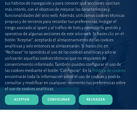
tus hábitos de navegación y para conocer qué secciones suscitan
más interés, con el objetivo de mejorar las características y
funcionalidades del sitio web. Además, utilizamos cookies técnicas
propias y de terceros para recordar tus preferencias, mitigar el
riesgo asociado al spam y al tráfico de bots y permitir la gestión y
operativa de algunas secciones de este sitio web. Si haces clic en el
botón "Aceptar", aceptarás el almacenamiento de las cookies
analíticas y solo entonces se almacenarán. Si haces clic en
“Rechazar” te opondrás al uso de las cookies analíticas y solo se
utilizarán aquellas cookies técnicas que no requieren de
consentimiento informado. También puedes configurar el uso de
las cookies mediante el botón "Configurar". En la
Política de cookies
encontrarás toda la información sobre el uso de cookies y podrás
consultar y modificar en cualquier momento tus preferencias sobre
el uso de cookies analíticas.
DESCARGAR CV (PDF)
ACEPTAR
CONFIGURAR
RECHAZAR
Inicio
Equipos y talento
Abogados