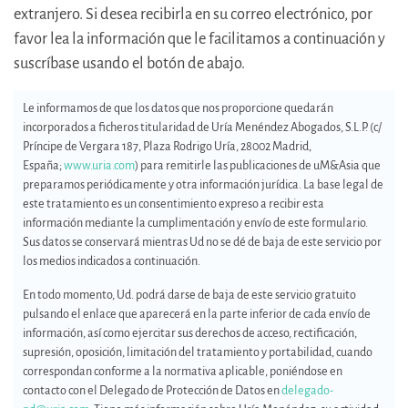
extranjero. Si desea recibirla en su correo electrónico, por
favor lea la información que le facilitamos a continuación y
suscríbase usando el botón de abajo.
Le informamos de que los datos que nos proporcione quedarán
incorporados a ficheros titularidad de Uría Menéndez Abogados, S.L.P. (c/
Príncipe de Vergara 187, Plaza Rodrigo Uría, 28002 Madrid,
España;
www.uria.com
) para remitirle las publicaciones de uM&Asia que
preparamos periódicamente y otra información jurídica. La base legal de
este tratamiento es un consentimiento expreso a recibir esta
información mediante la cumplimentación y envío de este formulario.
Sus datos se conservará mientras Ud no se dé de baja de este servicio por
los medios indicados a continuación.
En todo momento, Ud. podrá darse de baja de este servicio gratuito
pulsando el enlace que aparecerá en la parte inferior de cada envío de
información, así como ejercitar sus derechos de acceso, rectificación,
supresión, oposición, limitación del tratamiento y portabilidad, cuando
correspondan conforme a la normativa aplicable, poniéndose en
contacto con el Delegado de Protección de Datos en
delegado-