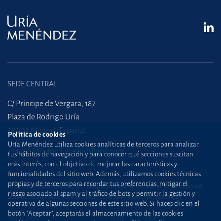
SEDE CENTRAL
C/ Príncipe de Vergara, 187
Plaza de Rodrigo Uría
28002 Madrid (España)
Política de cookies
Uría Menéndez utiliza cookies analíticas de terceros para analizar
+34 915 860 400
madrid@uria.com
tus hábitos de navegación y para conocer qué secciones suscitan
más interés, con el objetivo de mejorar las características y
funcionalidades del sitio web. Además, utilizamos cookies técnicas
propias y de terceros para recordar tus preferencias, mitigar el
Uría Menéndez Abogados, S.L.P. | Registro Mercantil de Madrid, Tomo 24490 del
riesgo asociado al spam y al tráfico de bots y permitir la gestión y
Libro de Inscripciones Folio 42, Sección 8, Hoja M-43976. NIF: B28563963
operativa de algunas secciones de este sitio web. Si haces clic en el
botón "Aceptar", aceptarás el almacenamiento de las cookies
Mapa web
Política de cookies