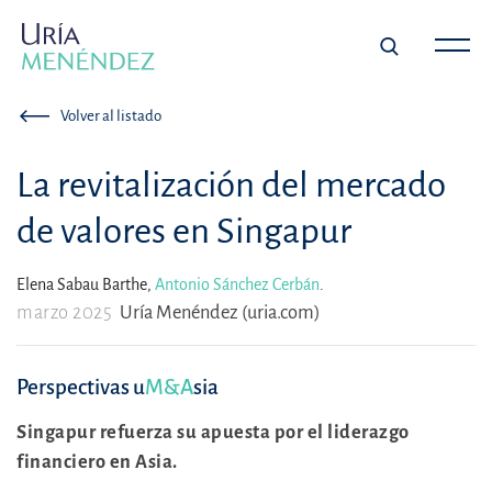
Volver al listado
La revitalización del mercado
de valores en Singapur
Elena Sabau Barthe,
Antonio Sánchez Cerbán
.
marzo 2025
Uría Menéndez (uria.com)
Perspectivas u
M&A
sia
Singapur refuerza su apuesta por el liderazgo
financiero en Asia.