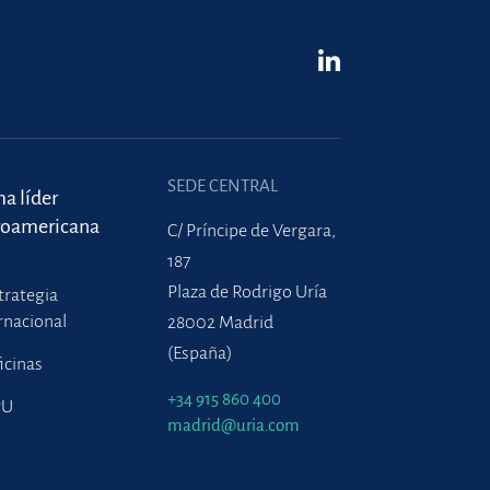
SEDE CENTRAL
ma líder
roamericana
C/ Príncipe de Vergara,
187
Plaza de Rodrigo Uría
trategia
rnacional
28002 Madrid
(España)
icinas
+34 915 860 400
PU
madrid@uria.com