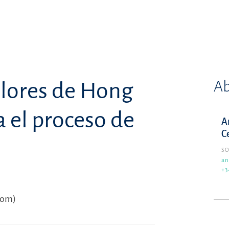
Ab
alores de Hong
 el proceso de
A
C
SO
an
+3
com)