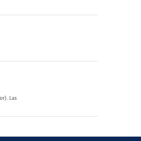
or).
Las