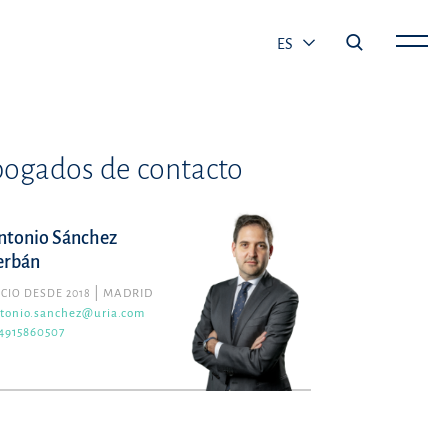
ES
ogados de contacto
ntonio Sánchez
erbán
CIO DESDE 2018
MADRID
tonio.sanchez@uria.com
4915860507