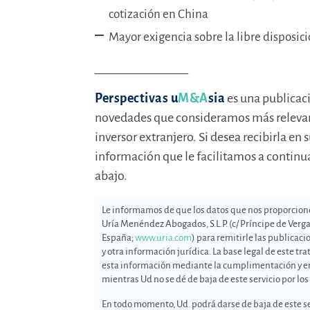
cotización en China
Mayor exigencia sobre la libre disposici
_______________
Perspectivas u
M&A
sia
es una publicaci
novedades que consideramos más relevant
inversor extranjero. Si desea recibirla en s
información que le facilitamos a continu
abajo.
Le informamos de que los datos que nos proporcione
Uría Menéndez Abogados, S.L.P. (c/ Príncipe de Verga
España;
www.uria.com
) para remitirle las public
y otra información jurídica. La base legal de este t
esta información mediante la cumplimentación y env
mientras Ud no se dé de baja de este servicio por lo
En todo momento, Ud. podrá darse de baja de este se