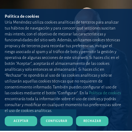
Política de cookies
Uría Menéndez utiliza cookies analíticas de terceros para analizar
tus hábitos de navegación y para conocer qué secciones suscitan
más interés, con el objetivo de mejorar las características y
funcionalidades del sitio web. Además, utilizamos cookies técnicas
propias y de terceros para recordar tus preferencias, mitigar el
riesgo asociado al spam y al tráfico de bots y permitir la gestión y
operativa de algunas secciones de este sitio web. Si haces clic en el
botón "Aceptar", aceptarás el almacenamiento de las cookies
analíticas y solo entonces se almacenarán. Si haces clic en
“Rechazar” te opondrás al uso de las cookies analíticas y solo se
utilizarán aquellas cookies técnicas que no requieren de
consentimiento informado. También puedes configurar el uso de
las cookies mediante el botón "Configurar". En la
Política de cookies
encontrarás toda la información sobre el uso de cookies y podrás
consultar y modificar en cualquier momento tus preferencias sobre
el uso de cookies analíticas.
DESCARGAR CV (PDF)
ACEPTAR
CONFIGURAR
RECHAZAR