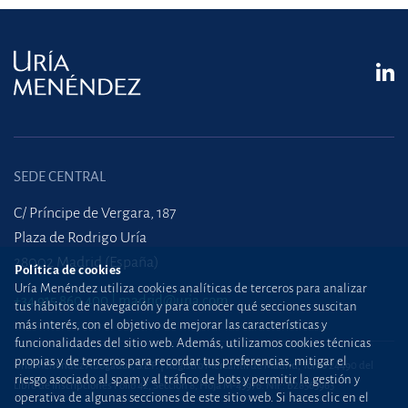
SEDE CENTRAL
C/ Príncipe de Vergara, 187
Plaza de Rodrigo Uría
28002 Madrid (España)
Política de cookies
Uría Menéndez utiliza cookies analíticas de terceros para analizar
+34 915 860 400
madrid@uria.com
tus hábitos de navegación y para conocer qué secciones suscitan
más interés, con el objetivo de mejorar las características y
funcionalidades del sitio web. Además, utilizamos cookies técnicas
propias y de terceros para recordar tus preferencias, mitigar el
Uría Menéndez Abogados, S.L.P. | Registro Mercantil de Madrid, Tomo 24490 del
riesgo asociado al spam y al tráfico de bots y permitir la gestión y
Libro de Inscripciones Folio 42, Sección 8, Hoja M-43976. NIF: B28563963
operativa de algunas secciones de este sitio web. Si haces clic en el