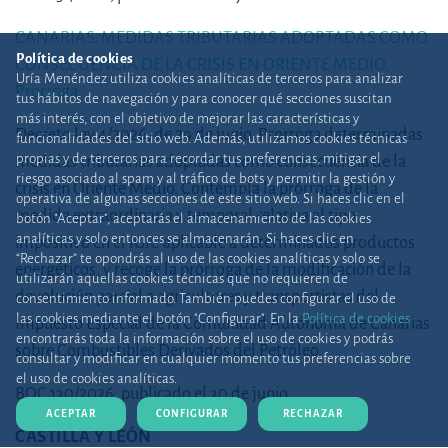
CANARIAS. MEDIDAS TRIBUTARIAS ADOPTADAS COMO
Política de cookies
CONSECUENCIA DE LA CRISIS EN ORIENTE MEDIO.
Uría Menéndez utiliza cookies analíticas de terceros para analizar
Prorroga
tus hábitos de navegación y para conocer qué secciones suscitan
más interés, con el objetivo de mejorar las características y
Decreto ley 4/2026, de 29 de junio. Prorroga determinadas
funcionalidades del sitio web. Además, utilizamos cookies técnicas
propias y de terceros para recordar tus preferencias, mitigar el
medidas tributarias adoptadas como consecuencia de la
riesgo asociado al spam y al tráfico de bots y permitir la gestión y
crisis en Oriente Medio. Contempla la prórroga de la
operativa de algunas secciones de este sitio web. Si haces clic en el
medida extraordinaria y temporal relativa al tipo
botón "Aceptar", aceptarás el almacenamiento de las cookies
analíticas y solo entonces se almacenarán. Si haces clic en
impositivo en el IGIC aplicable a determinados productos
“Rechazar” te opondrás al uso de las cookies analíticas y solo se
energéticos, y recoge la prórroga de la modificación de la
utilizarán aquellas cookies técnicas que no requieren de
devolución parcial a agricultores y transportistas del
consentimiento informado. También puedes configurar el uso de
las cookies mediante el botón "Configurar". En la
Política de cookies
Impuesto Especial de la Comunidad Autónoma de Canarias
encontrarás toda la información sobre el uso de cookies y podrás
sobre Combustibles Derivados del Petróleo.
consultar y modificar en cualquier momento tus preferencias sobre
el uso de cookies analíticas.
BOC 130/2026, publicado el 30 de junio.
ACEPTAR
CONFIGURAR
RECHAZAR
CASTILLA Y LEÓN