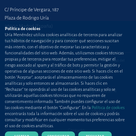
C/ Príncipe de Vergara, 187
Plaza de Rodrigo Uría
28002 Madrid (España)
Política de cookies
Uría Menéndez utiliza cookies analíticas de terceros para analizar
+34 915 860 400
madrid@uria.com
tus hábitos de navegación y para conocer qué secciones suscitan
más interés, con el objetivo de mejorar las características y
funcionalidades del sitio web. Además, utilizamos cookies técnicas
propias y de terceros para recordar tus preferencias, mitigar el
Uría Menéndez Abogados, S.L.P. | Registro Mercantil de Madrid, Tomo 24490 del
riesgo asociado al spam y al tráfico de bots y permitir la gestión y
Libro de Inscripciones Folio 42, Sección 8, Hoja M-43976. NIF: B28563963
operativa de algunas secciones de este sitio web. Si haces clic en el
botón "Aceptar", aceptarás el almacenamiento de las cookies
Mapa web
Política de cookies
analíticas y solo entonces se almacenarán. Si haces clic en
“Rechazar” te opondrás al uso de las cookies analíticas y solo se
Política de privacidad
Política de Seguridad de la
utilizarán aquellas cookies técnicas que no requieren de
Información
consentimiento informado. También puedes configurar el uso de
las cookies mediante el botón "Configurar". En la
Política de cookies
Protección contra
phishing
Condiciones generales de
encontrarás toda la información sobre el uso de cookies y podrás
contratación
consultar y modificar en cualquier momento tus preferencias sobre
el uso de cookies analíticas.
Nota legal
Contacto