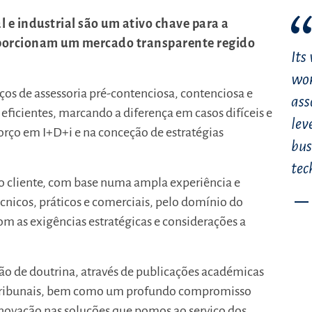
l e industrial são um ativo chave para a
oporcionam um mercado transparente regido
Its
wor
ços de assessoria pré-contenciosa, contenciosa e
ass
eficientes, marcando a diferença em casos difíceis e
lev
forço em I+D+i e na conceção de estratégias
bus
tec
 cliente, com base numa ampla experiência e
icos, práticos e comerciais, pelo domínio do
m as exigências estratégicas e considerações a
o de doutrina, através de publicações académicas
os tribunais, bem como um profundo compromisso
 inovação nas soluções que pomos ao serviço dos