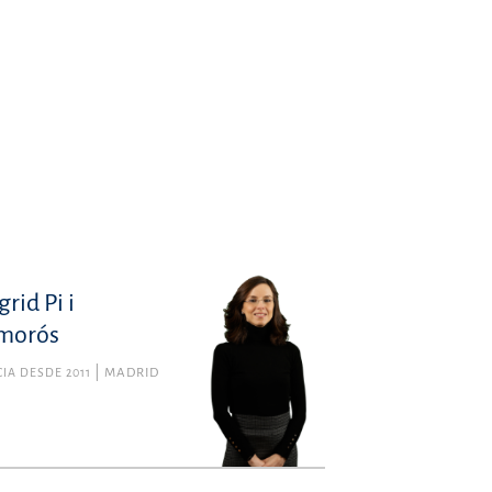
grid Pi i
morós
IA DESDE 2011
MADRID