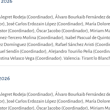
l 2026
legret Rodeja (Coordinador),
Álvaro Bourkaib Fernández d
or),
José Carlos Erdozain López (Coordinador),
María Dolore
astor (Coordinador),
Óscar Jacobo (Coordinador),
Miriam Ma
ínez-Tercero Molina (Coordinador),
Isabel Pascual de Quint
ez Domínguez (Coordinador),
Rafael Sánchez Aristi (Coordi
uel Sendín (Coordinador),
Alejandro Touriño Peña (Coordin
istina Velasco Vega (Coordinador).
Valencia: Tirant lo Blanc
 2026
legret Rodeja (Coordinador),
Álvaro Bourkaib Fernández d
or),
José Carlos Erdozain López (Coordinador),
María Dolore
astor (Coordinador),
Óscar Jacobo (Coordinador),
Miriam Ma