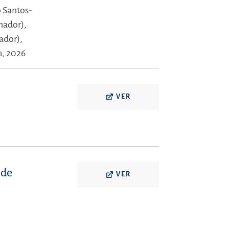
o Santos-
nador),
ador),
h, 2026
VER
 de
VER