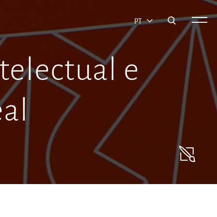
PT
telectual e
eal