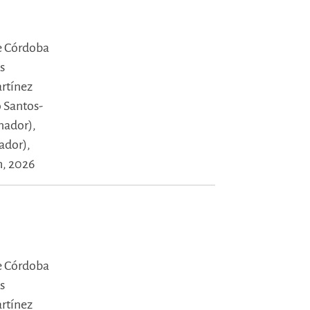
e Córdoba
s
rtínez
o Santos-
nador),
ador),
h, 2026
e Córdoba
s
rtínez