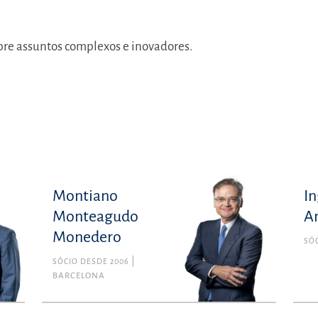
obre assuntos complexos e inovadores.
Montiano
In
Monteagudo
A
Monedero
SÓC
SÓCIO DESDE 2006
BARCELONA