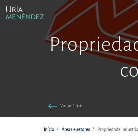
Propriedad
co
Voltar à lista
Início
Áreas e setores
Propriedade industrial