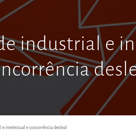
e industrial e in
ncorrência desl
 e intelectual e concorrência desleal