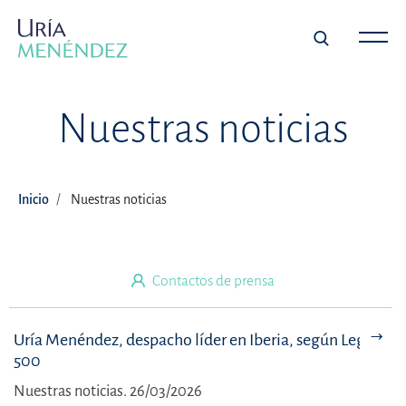
×
Contactos de prensa
Nuestras noticias
COMUNICACIÓN ESPAÑA
Javier Cantavella
Inicio
Nuestras noticias
javier.cantavella@uria.com
+34 91 529 32 11
Contactos de prensa
Pilar Igartua
pilar.igartua@uria.com
Uría Menéndez, despacho líder en Iberia, según Legal
+34 91 586 03 72
500
Nuestras noticias. 26/03/2026
COMUNICACIÓN PORTUGAL