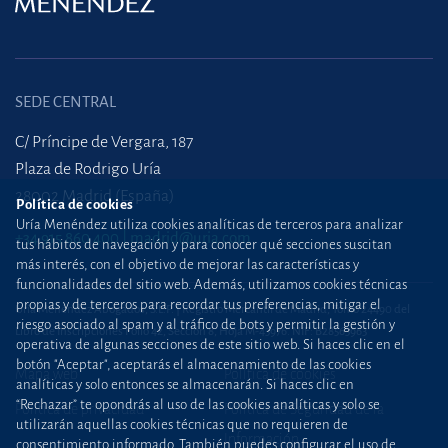
SEDE CENTRAL
C/ Príncipe de Vergara, 187
Plaza de Rodrigo Uría
28002 Madrid (España)
Política de cookies
Uría Menéndez utiliza cookies analíticas de terceros para analizar
+34 915 860 400
madrid@uria.com
tus hábitos de navegación y para conocer qué secciones suscitan
más interés, con el objetivo de mejorar las características y
funcionalidades del sitio web. Además, utilizamos cookies técnicas
propias y de terceros para recordar tus preferencias, mitigar el
Uría Menéndez Abogados, S.L.P. | Registro Mercantil de Madrid, Tomo 24490 del
riesgo asociado al spam y al tráfico de bots y permitir la gestión y
Libro de Inscripciones Folio 42, Sección 8, Hoja M-43976. NIF: B28563963
operativa de algunas secciones de este sitio web. Si haces clic en el
botón "Aceptar", aceptarás el almacenamiento de las cookies
Mapa web
Política de cookies
analíticas y solo entonces se almacenarán. Si haces clic en
“Rechazar” te opondrás al uso de las cookies analíticas y solo se
Política de privacidad
Política de Seguridad de la
utilizarán aquellas cookies técnicas que no requieren de
Información
consentimiento informado. También puedes configurar el uso de