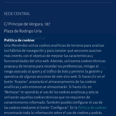
SEDE CENTRAL
C/ Príncipe de Vergara, 187
Plaza de Rodrigo Uría
28002 Madrid (España)
Política de cookies
Uría Menéndez utiliza cookies analíticas de terceros para analizar
+34 915 860 400
madrid@uria.com
tus hábitos de navegación y para conocer qué secciones suscitan
más interés, con el objetivo de mejorar las características y
funcionalidades del sitio web. Además, utilizamos cookies técnicas
propias y de terceros para recordar tus preferencias, mitigar el
Uría Menéndez Abogados, S.L.P. | Registro Mercantil de Madrid, Tomo 24490 del
riesgo asociado al spam y al tráfico de bots y permitir la gestión y
Libro de Inscripciones Folio 42, Sección 8, Hoja M-43976. NIF: B28563963
operativa de algunas secciones de este sitio web. Si haces clic en el
botón "Aceptar", aceptarás el almacenamiento de las cookies
Mapa web
Política de cookies
analíticas y solo entonces se almacenarán. Si haces clic en
“Rechazar” te opondrás al uso de las cookies analíticas y solo se
Política de privacidad
Política de Seguridad de la
utilizarán aquellas cookies técnicas que no requieren de
Información
consentimiento informado. También puedes configurar el uso de
las cookies mediante el botón "Configurar". En la
Política de cookies
Protección contra
phishing
Condiciones generales de
encontrarás toda la información sobre el uso de cookies y podrás