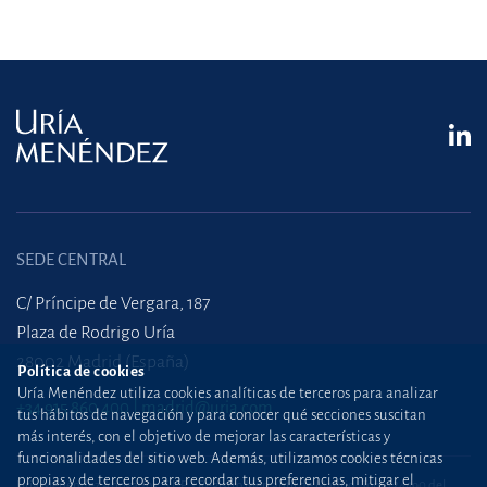
SEDE CENTRAL
C/ Príncipe de Vergara, 187
Plaza de Rodrigo Uría
28002 Madrid (España)
Política de cookies
Uría Menéndez utiliza cookies analíticas de terceros para analizar
+34 915 860 400
madrid@uria.com
tus hábitos de navegación y para conocer qué secciones suscitan
más interés, con el objetivo de mejorar las características y
funcionalidades del sitio web. Además, utilizamos cookies técnicas
propias y de terceros para recordar tus preferencias, mitigar el
Uría Menéndez Abogados, S.L.P. | Registro Mercantil de Madrid, Tomo 24490 del