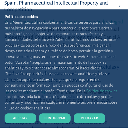
Spain. Pharmaceutical Intellectual Property and
Competition
Política de cookies
Beatriz Cocina Arrieta
,
Alfonso Gutiérrez Hernández
,
Ingrid
Uría Menéndez utiliza cookies analíticas de terceros para analizar
tus hábitos de navegación y para conocer qué secciones suscitan
Pi i Amorós
.
En
In-Depth Pharmaceutical Intellectual
más interés, con el objetivo de mejorar las características y
Property and Competition. Lexology, 5th ed.
Daniel A.
funcionalidades del sitio web. Además, utilizamos cookies técnicas
Kracov (Editor).
London: Law Business Research, 2024
propias y de terceros para recordar tus preferencias, mitigar el
riesgo asociado al spam y al tráfico de bots y permitir la gestión y
operativa de algunas secciones de este sitio web. Si haces clic en el
botón "Aceptar", aceptarás el almacenamiento de las cookies
La protección y compensación al donante de células y
analíticas y solo entonces se almacenarán. Si haces clic en
tejidos humanos y la garantía de los principios de
“Rechazar” te opondrás al uso de las cookies analíticas y solo se
voluntariedad, altruismo y no comercialidad
utilizarán aquellas cookies técnicas que no requieren de
consentimiento informado. También puedes configurar el uso de
las cookies mediante el botón "Configurar". En la
Política de cookies
Beatriz Cocina Arrieta
.
Comunicaciones en Propiedad
encontrarás toda la información sobre el uso de cookies y podrás
Industrial y Derecho de la Competencia, n.º 106, 2025
consultar y modificar en cualquier momento tus preferencias sobre
el uso de cookies analíticas.
ACEPTAR
CONFIGURAR
RECHAZAR
Las excepciones al principio de transparencia en