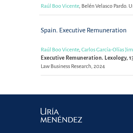
Raúl Boo Vicente
,
Belén Velasco Pardo.
U
Spain. Executive Remuneration
Raúl Boo Vicente
,
Carlos García-Olías Ji
Executive Remuneration. Lexology, 1
Law Business Research, 2024