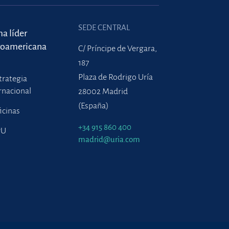
SEDE CENTRAL
ma líder
roamericana
C/ Príncipe de Vergara,
187
Plaza de Rodrigo Uría
trategia
rnacional
28002 Madrid
(España)
icinas
+34 915 860 400
PU
madrid@uria.com