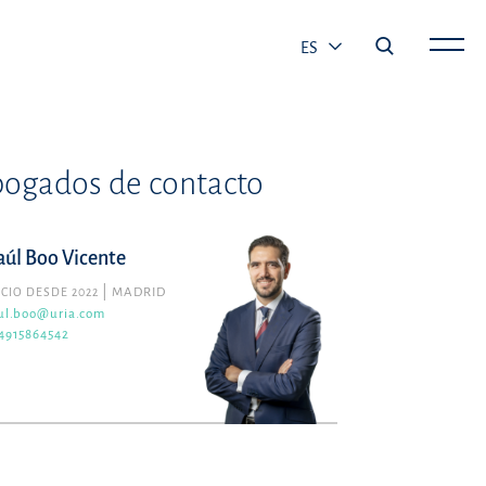
ES
ogados de contacto
aúl Boo Vicente
CIO DESDE 2022
MADRID
ul.boo@uria.com
4915864542