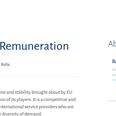
Ab
e Remuneration
R
 Bolta.
SO
ra
+3
ine and stability brought about by EU
n of its players. It is a competitive and
ternational service providers who are
 diversity of demand.