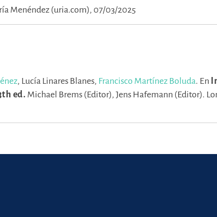
ría Menéndez (uria.com), 07/03/2025
ménez
,
Lucía Linares Blanes,
Francisco Martínez Boluda
.
En
I
3th ed.
Michael Brems (Editor),
Jens Hafemann (Editor).
Lo