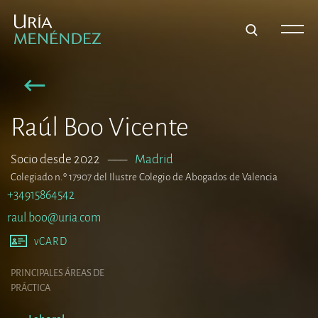
Raúl Boo Vicente
Socio desde 2022
–––
Madrid
Colegiado n.º 17907 del Ilustre Colegio de Abogados de Valencia
+34915864542
raul.boo@uria.com
vCARD
PRINCIPALES ÁREAS DE
PRÁCTICA