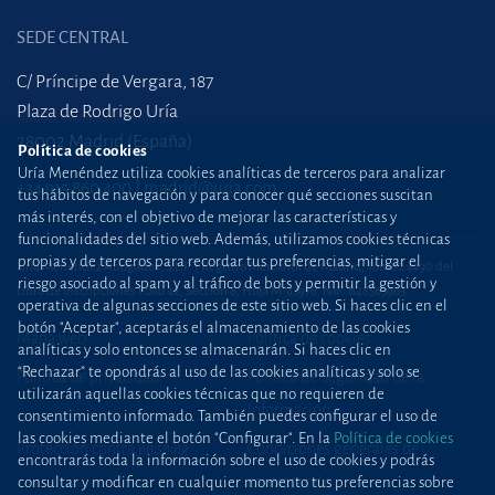
SEDE CENTRAL
C/ Príncipe de Vergara, 187
Plaza de Rodrigo Uría
28002 Madrid (España)
Política de cookies
Uría Menéndez utiliza cookies analíticas de terceros para analizar
+34 915 860 400
madrid@uria.com
tus hábitos de navegación y para conocer qué secciones suscitan
más interés, con el objetivo de mejorar las características y
funcionalidades del sitio web. Además, utilizamos cookies técnicas
propias y de terceros para recordar tus preferencias, mitigar el
Uría Menéndez Abogados, S.L.P. | Registro Mercantil de Madrid, Tomo 24490 del
riesgo asociado al spam y al tráfico de bots y permitir la gestión y
Libro de Inscripciones Folio 42, Sección 8, Hoja M-43976. NIF: B28563963
operativa de algunas secciones de este sitio web. Si haces clic en el
botón "Aceptar", aceptarás el almacenamiento de las cookies
Mapa web
Política de cookies
analíticas y solo entonces se almacenarán. Si haces clic en
“Rechazar” te opondrás al uso de las cookies analíticas y solo se
Política de privacidad
Política de Seguridad de la
utilizarán aquellas cookies técnicas que no requieren de
Información
consentimiento informado. También puedes configurar el uso de
las cookies mediante el botón "Configurar". En la
Política de cookies
Protección contra
phishing
Condiciones generales de
encontrarás toda la información sobre el uso de cookies y podrás
contratación
consultar y modificar en cualquier momento tus preferencias sobre