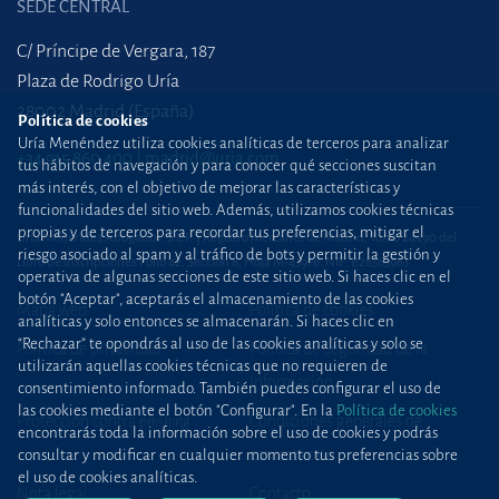
SEDE CENTRAL
C/ Príncipe de Vergara, 187
Plaza de Rodrigo Uría
28002 Madrid (España)
Política de cookies
Uría Menéndez utiliza cookies analíticas de terceros para analizar
+34 915 860 400
madrid@uria.com
tus hábitos de navegación y para conocer qué secciones suscitan
más interés, con el objetivo de mejorar las características y
funcionalidades del sitio web. Además, utilizamos cookies técnicas
propias y de terceros para recordar tus preferencias, mitigar el
Uría Menéndez Abogados, S.L.P. | Registro Mercantil de Madrid, Tomo 24490 del
riesgo asociado al spam y al tráfico de bots y permitir la gestión y
Libro de Inscripciones Folio 42, Sección 8, Hoja M-43976. NIF: B28563963
operativa de algunas secciones de este sitio web. Si haces clic en el
botón "Aceptar", aceptarás el almacenamiento de las cookies
Mapa web
Política de cookies
analíticas y solo entonces se almacenarán. Si haces clic en
“Rechazar” te opondrás al uso de las cookies analíticas y solo se
Política de privacidad
Política de Seguridad de la
utilizarán aquellas cookies técnicas que no requieren de
Información
consentimiento informado. También puedes configurar el uso de
las cookies mediante el botón "Configurar". En la
Política de cookies
Protección contra
phishing
Condiciones generales de
encontrarás toda la información sobre el uso de cookies y podrás
contratación
consultar y modificar en cualquier momento tus preferencias sobre
el uso de cookies analíticas.
Nota legal
Contacto