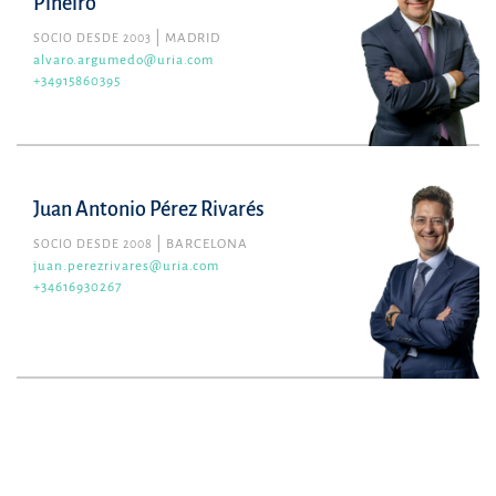
Piñeiro
SOCIO DESDE 2003
MADRID
alvaro.argumedo@uria.com
+34915860395
Juan Antonio Pérez Rivarés
SOCIO DESDE 2008
BARCELONA
juan.perezrivares@uria.com
+34616930267