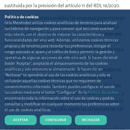
sustituida por la previsión del artículo 11 del RDL 16/2020.
Política de cookies
Se trata de que con esta medida las empresas ganen tiempo
Uría Menéndez utiliza cookies analíticas de terceros para analizar
para poder reestructurar su deuda y conseguir liquidez, y
tus hábitos de navegación y para conocer qué secciones suscitan
evitar con ello declaraciones de concurso de empresas que
más interés, con el objetivo de mejorar las características y
funcionalidades del sitio web. Además, utilizamos cookies técnicas
pudieran ser viables. De hecho, aunque en los borradores
propias y de terceros para recordar tus preferencias, mitigar el
previos se barajó una vinculación de la insolvencia a la crisis
riesgo asociado al spam y al tráfico de bots y permitir la gestión y
del COVID-19, el precepto nada dispone al efecto.
operativa de algunas secciones de este sitio web. Si haces clic en el
botón "Aceptar", aceptarás el almacenamiento de las cookies
analíticas y solo entonces se almacenarán. Si haces clic en
En este sentido, debe destacarse que, aunque el deudor no
“Rechazar” te opondrás al uso de las cookies analíticas y solo se
estaría obligado temporalmente durante este plazo a
utilizarán aquellas cookies técnicas que no requieren de
solicitar el concurso (o presentar la comunicación de inicio
consentimiento informado. También puedes configurar el uso de
las cookies mediante el botón "Configurar". En la
Política de cookies
de negociaciones con acreedores bajo los artículos 5 bis LC y
encontrarás toda la información sobre el uso de cookies y podrás
583 TRLC), técnicamente podría hacerlo y deberá valorar la
consultar y modificar en cualquier momento tus preferencias sobre
conveniencia de llevarlo a cabo según las circunstancias del
el uso de cookies analíticas.
caso.
ACEPTAR
CONFIGURAR
RECHAZAR
Si el deudor, en cambio, decide agotar el plazo y en su día se